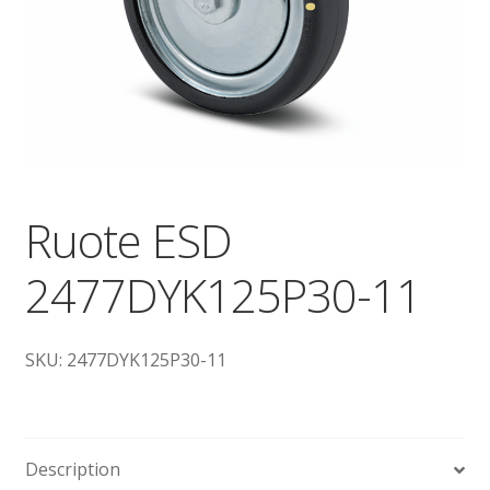
Dove siamo
garanzia
Il mio account
Ordini
Ruote ESD
Pagamenti
2477DYK125P30-11
Pagamento
SKU: 2477DYK125P30-11
Piattaforme elevatrici
Privacy
Description
Shop