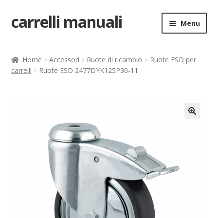
carrelli manuali
Vai
Vai
Menu
alla
al
navigazione
contenuto
Home
Home
Accessori
Ruote di ricambio
Ruote ESD per
carrelli
Ruote ESD 2477DYK125P30-11
Carrello
Chi siamo
Come ordinare
🔍
Come registrarsi al sito
Contatti
costruttori