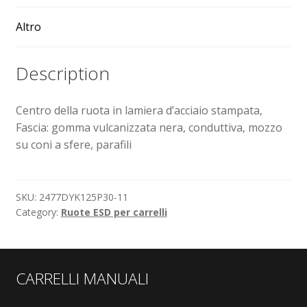
Altro
Sollevatori elettrici manuali timonati
Description
Spedizioni
Transpallet
Centro della ruota in lamiera d’acciaio stampata,
Fascia: gomma vulcanizzata nera, conduttiva, mozzo
su coni a sfere, parafili
SKU:
2477DYK125P30-11
Category:
Ruote ESD per carrelli
CARRELLI MANUALI