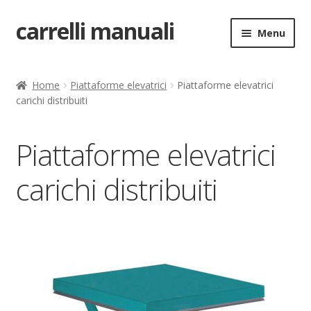
carrelli manuali
Vai
Vai
Menu
alla
al
navigazione
contenuto
Home
Home
Piattaforme elevatrici
Piattaforme elevatrici
carichi distribuiti
Carrello
Chi siamo
Piattaforme elevatrici
Come ordinare
carichi distribuiti
Come registrarsi al sito
Contatti
costruttori