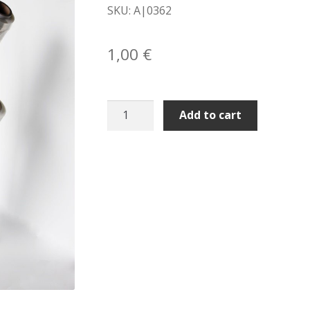
SKU: A|0362
1,00
€
Carrello
Add to cart
porta
rotoli
film
estensibile
quantity