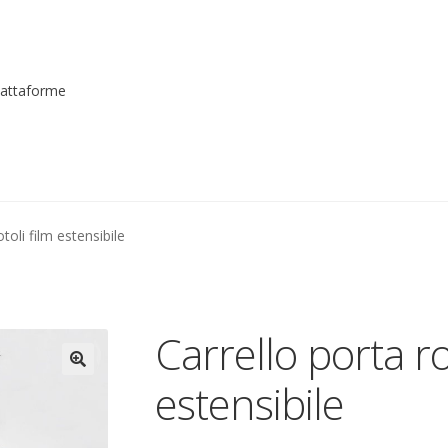
piattaforme
me registrarsi al sito
Contatti
costruttori
Dove siamo
garanzi
toli film estensibile
to
Piattaforme elevatrici
Privacy
Shop
izioni
Transpallet
Carrello porta ro
estensibile
🔍