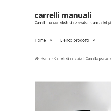
carrelli manuali
Vai
Vai
alla
al
Carrelli manuali elettrici sollevatori transpallet 
navigazione
contenuto
Home
Elenco prodotti
Home
Carrello
Chi siamo
Come ordinare
Co
Home
Carrelli di servizio
Carrello porta ro
Il mio account
Ordini
Pagamenti
Pagamen
Sollevatori elettrici manuali timonati
Sped