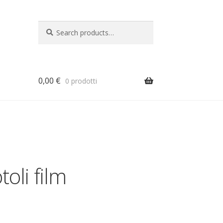
Search
Search
for:
0,00
€
0 prodotti
a
toli film