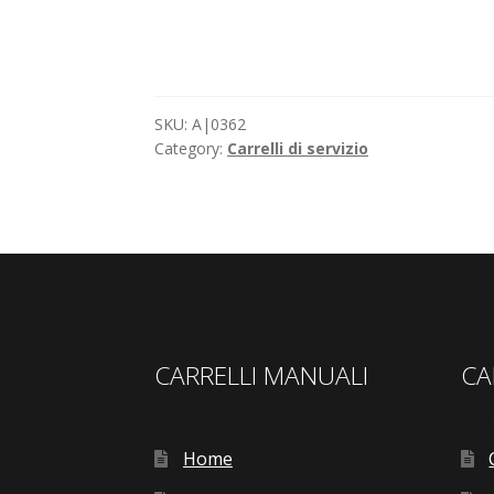
SKU:
A|0362
Category:
Carrelli di servizio
CARRELLI MANUALI
CA
Home