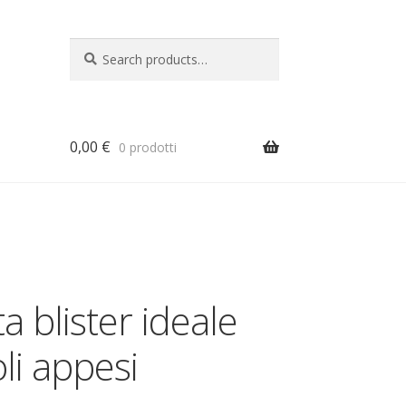
Search
Search
for:
0,00
€
0 prodotti
a
a blister ideale
oli appesi