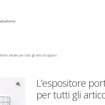
piattaforme
me registrarsi al sito
Contatti
costruttori
Dove siamo
garanzi
ister ideale per tutti gli articoli appesi
to
Piattaforme elevatrici
Privacy
Shop
izioni
Transpallet
L’espositore port
per tutti gli artic
🔍