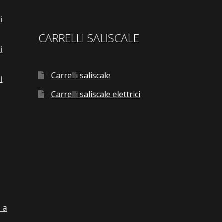
i
CARRELLI SALISCALE
i
Carrelli saliscale
i
Carrelli saliscale elettrici
 a