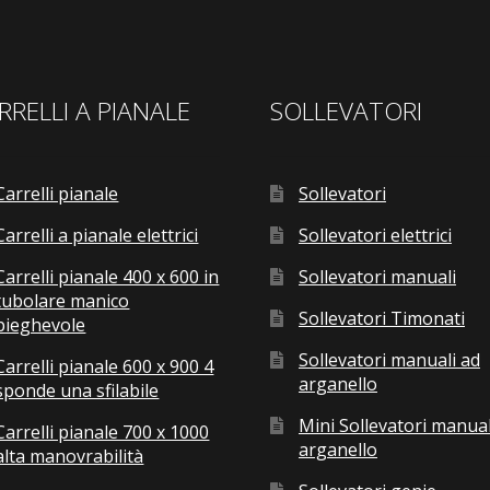
RRELLI A PIANALE
SOLLEVATORI
Carrelli pianale
Sollevatori
Carrelli a pianale elettrici
Sollevatori elettrici
Carrelli pianale 400 x 600 in
Sollevatori manuali
tubolare manico
Sollevatori Timonati
pieghevole
Sollevatori manuali ad
Carrelli pianale 600 x 900 4
arganello
sponde una sfilabile
Mini Sollevatori manual
Carrelli pianale 700 x 1000
arganello
alta manovrabilità