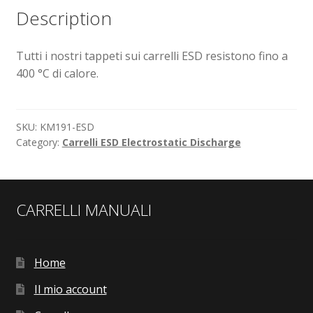
Description
Sollevatori elettrici manuali timonati
Tutti i nostri tappeti sui carrelli ESD resistono fino a
Spedizioni
400 °C di calore.
Transpallet
SKU:
KM191-ESD
Category:
Carrelli ESD Electrostatic Discharge
CARRELLI MANUALI
Home
Il mio account