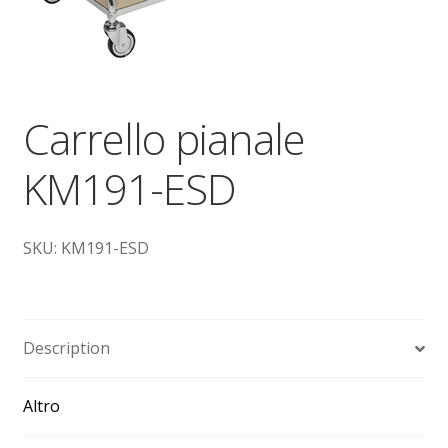
Dove siamo
garanzia
Carrello pianale
Il mio account
KM191-ESD
Ordini
Pagamenti
SKU: KM191-ESD
Pagamento
Piattaforme elevatrici
Description
Privacy
Altro
Shop