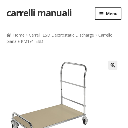
carrelli manuali
Vai
Vai
Menu
alla
al
navigazione
contenuto
Home
Home
Carrelli ESD Electrostatic Discharge
Carrello
pianale KM191-ESD
Carrello
Chi siamo
Come ordinare
🔍
Come registrarsi al sito
Contatti
costruttori