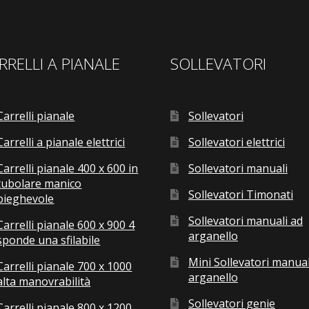
RRELLI A PIANALE
SOLLEVATORI
Carrelli pianale
Sollevatori
Carrelli a pianale elettrici
Sollevatori elettrici
Carrelli pianale 400 x 600 in
Sollevatori manuali
tubolare manico
Sollevatori Timonati
pieghevole
Sollevatori manuali ad
Carrelli pianale 600 x 900 4
arganello
sponde una sfilabile
Mini Sollevatori manual
Carrelli pianale 700 x 1000
arganello
alta manovrabilità
Sollevatori genie
Carrelli pianale 800 x 1200