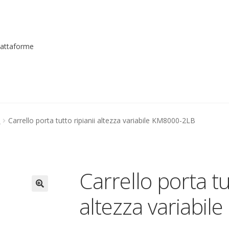
piattaforme
me registrarsi al sito
Contatti
costruttori
Dove siamo
garanzi
e
Carrello porta tutto ripianii altezza variabile KM8000-2LB
to
Piattaforme elevatrici
Privacy
Shop
izioni
Transpallet
Carrello porta tu
altezza variabi
🔍