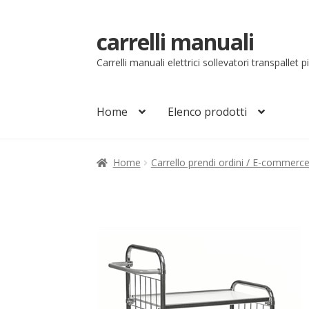
carrelli manuali
Vai
Vai
alla
al
Carrelli manuali elettrici sollevatori transpallet 
navigazione
contenuto
Home
Elenco prodotti
Home
Carrello
Chi siamo
Come ordinare
Co
Home
Carrello prendi ordini / E-commerc
Il mio account
Ordini
Pagamenti
Pagamen
Sollevatori elettrici manuali timonati
Sped