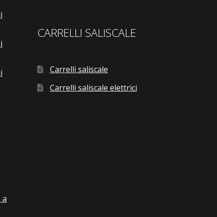
i
CARRELLI SALISCALE
i
Carrelli saliscale
i
Carrelli saliscale elettrici
 a