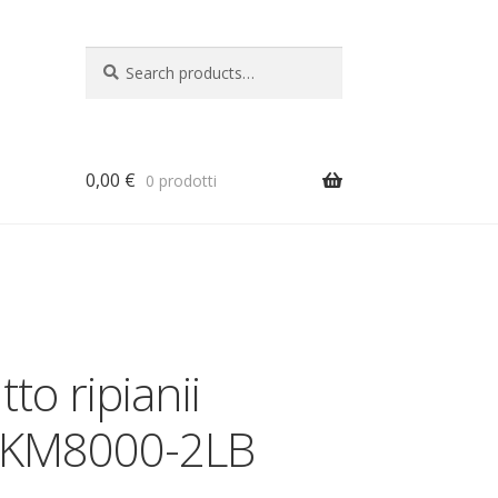
Search
Search
for:
0,00
€
0 prodotti
a
tto ripianii
le KM8000-2LB