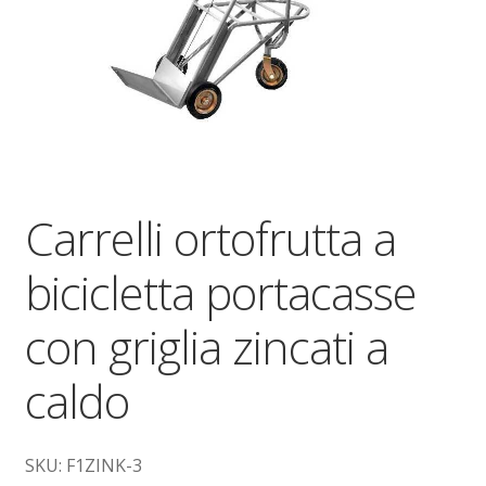
Dove siamo
garanzia
Il mio account
Ordini
Carrelli ortofrutta a
Pagamenti
bicicletta portacasse
Pagamento
con griglia zincati a
Piattaforme elevatrici
caldo
Privacy
SKU: F1ZINK-3
Shop