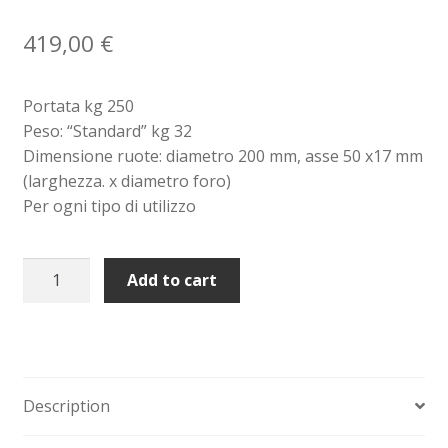
419,00
€
Sollevatori elettrici manuali timonati
Spedizioni
Portata kg 250
Peso: “Standard” kg 32
Transpallet
Dimensione ruote: diametro 200 mm, asse 50 x17 mm
(larghezza. x diametro foro)
Per ogni tipo di utilizzo
Carrelli
Add to cart
ortofrutta
a
bicicletta
portacasse
con
Description
griglia
zincati