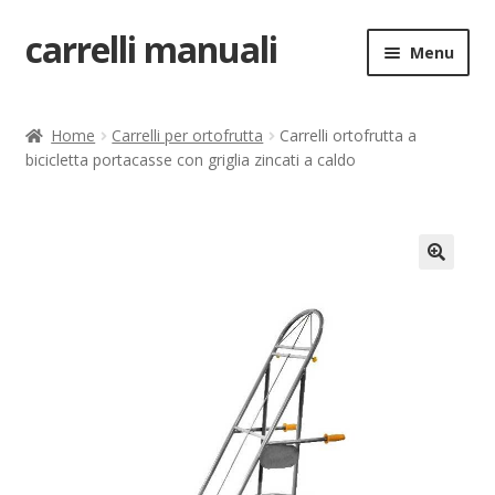
carrelli manuali
Vai
Vai
Menu
alla
al
navigazione
contenuto
Home
Home
Carrelli per ortofrutta
Carrelli ortofrutta a
bicicletta portacasse con griglia zincati a caldo
Carrello
Chi siamo
Come ordinare
🔍
Come registrarsi al sito
Contatti
costruttori