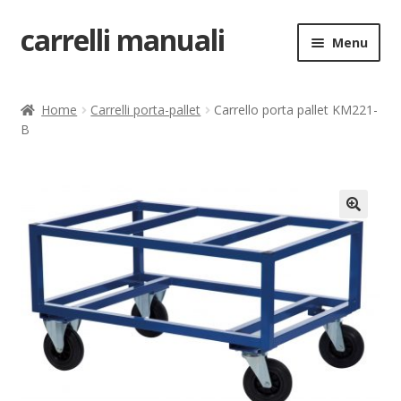
carrelli manuali
Vai
Vai
Menu
alla
al
navigazione
contenuto
Home
Home
Carrelli porta-pallet
Carrello porta pallet KM221-
B
Carrello
Chi siamo
Come ordinare
🔍
Come registrarsi al sito
Contatti
costruttori