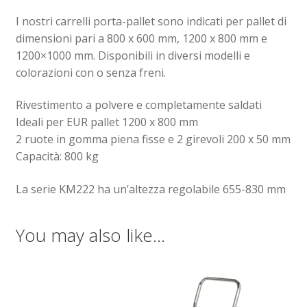
I nostri carrelli porta-pallet sono indicati per pallet di
Sollevatori elettrici manuali timonati
dimensioni pari a 800 x 600 mm, 1200 x 800 mm e
1200×1000 mm. Disponibili in diversi modelli e
Spedizioni
colorazioni con o senza freni.
Transpallet
Rivestimento a polvere e completamente saldati
Ideali per EUR pallet 1200 x 800 mm
2 ruote in gomma piena fisse e 2 girevoli 200 x 50 mm
Capacità: 800 kg
La serie KM222 ha un’altezza regolabile 655-830 mm
You may also like…