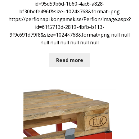
id=95d59b6d-1b60-4ac6-a828-
bf30befe496f&size=1024×768&format=png
https://perfionapi.kongamek.se/Perfion/Image.aspx?
id=61f5713d-2819-4bfb-b113-
9f9c691d79f8&size=1024×768&format=png null null
null null null null null null
Read more