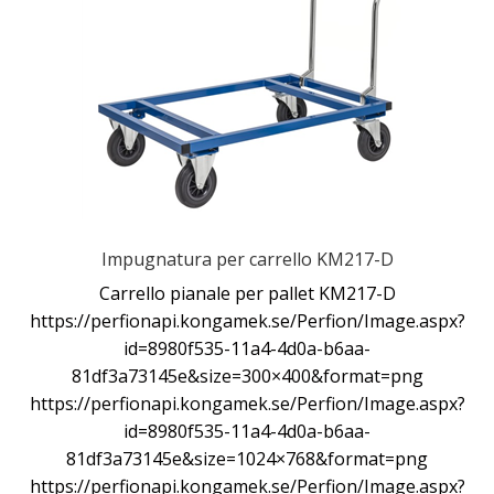
Impugnatura per carrello KM217-D
Carrello pianale per pallet KM217-D
https://perfionapi.kongamek.se/Perfion/Image.aspx?
id=8980f535-11a4-4d0a-b6aa-
81df3a73145e&size=300×400&format=png
https://perfionapi.kongamek.se/Perfion/Image.aspx?
id=8980f535-11a4-4d0a-b6aa-
81df3a73145e&size=1024×768&format=png
https://perfionapi.kongamek.se/Perfion/Image.aspx?