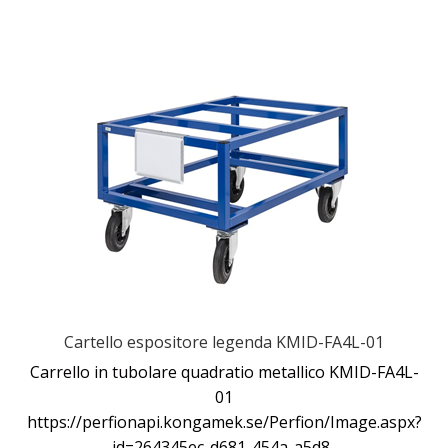
Cartello espositore legenda KMID-FA4L-01
Carrello in tubolare quadratio metallico KMID-FA4L-
01
https://perfionapi.kongamek.se/Perfion/Image.aspx?
id=264345ec-d681-454a-a5d8-