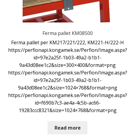
Ferma pallet KM08500
Ferma pallet per KM217/221/222, KM221-H/222-H
https://perfionapi.kongamek.se/Perfion/Image.aspx?
id=97e2a25f-1b03-49a2-b1b1-
9a43d08ee1c2&size=300×400&format=png
https://perfionapi.kongamek.se/Perfion/Image.aspx?
id=97e2a25f-1b03-49a2-b1b1-
9a43d08ee1c2&size=1024×768&format=png
https://perfionapi.kongamek.se/Perfion/Image.aspx?
id=f690b7c3-ae4a-4c5b-ac66-
19283ccc8321&size=1024×768&format=png
Read more