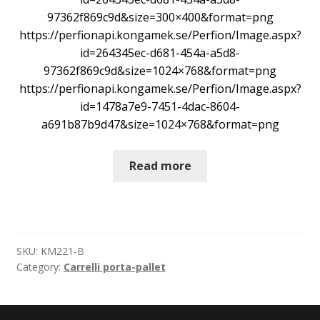
97362f869c9d&size=300×400&format=png
https://perfionapi.kongamek.se/Perfion/Image.aspx?
id=264345ec-d681-454a-a5d8-
97362f869c9d&size=1024×768&format=png
https://perfionapi.kongamek.se/Perfion/Image.aspx?
id=1478a7e9-7451-4dac-8604-
a691b87b9d47&size=1024×768&format=png
Read more
SKU:
KM221-B
Category:
Carrelli porta-pallet