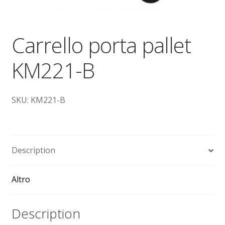
Dove siamo
garanzia
Carrello porta pallet
KM221-B
Il mio account
Ordini
SKU: KM221-B
Pagamenti
Pagamento
Description
Piattaforme elevatrici
Altro
Privacy
Description
Shop