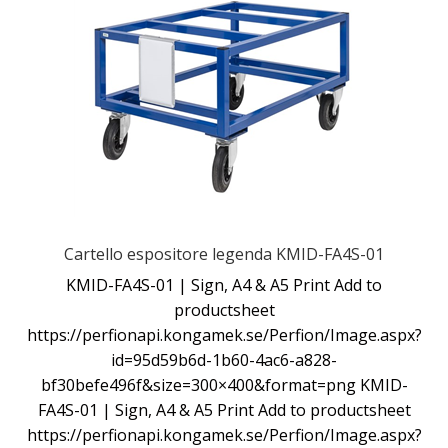
Cartello espositore legenda KMID-FA4S-01
KMID-FA4S-01 | Sign, A4 & A5 Print Add to
productsheet
https://perfionapi.kongamek.se/Perfion/Image.aspx?
id=95d59b6d-1b60-4ac6-a828-
bf30befe496f&size=300×400&format=png KMID-
FA4S-01 | Sign, A4 & A5 Print Add to productsheet
https://perfionapi.kongamek.se/Perfion/Image.aspx?