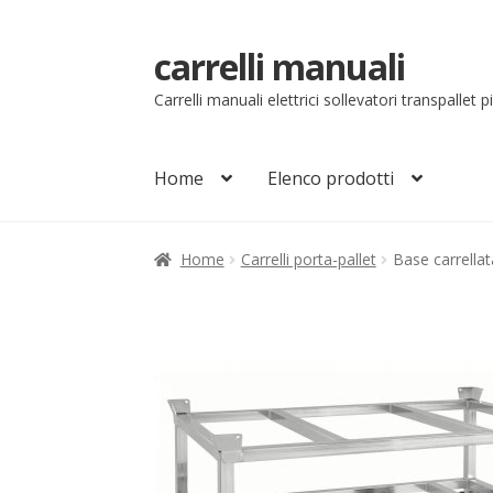
carrelli manuali
Vai
Vai
alla
al
Carrelli manuali elettrici sollevatori transpallet 
navigazione
contenuto
Home
Elenco prodotti
Home
Carrello
Chi siamo
Come ordinare
Co
Home
Carrelli porta-pallet
Base carrella
Il mio account
Ordini
Pagamenti
Pagamen
Sollevatori elettrici manuali timonati
Sped