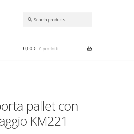
Search
Search
for:
0,00
€
0 prodotti
a
porta pallet con
ccaggio KM221-