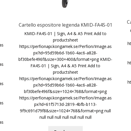
C
Cartello espositore legenda KMID-FA4S-01
KMID-FA4S-01 | Sign, A4 & A5 Print Add to
productsheet
h
as
https://perfionapi.kongamek.se/Perfion/Image.as
px?id=95d59b6d-1b60-4ac6-a828-
bf30befe496f&size=300×400&format=png KMID-
h
as
FA4S-01 | Sign, A4 & A5 Print Add to
productsheet
https://perfionapi.kongamek.se/Perfion/Image.as
h
as
px?id=95d59b6d-1b60-4ac6-a828-
bf30befe496f&size=1024×768&format=png
https://perfionapi.kongamek.se/Perfion/Image.as
as
px?id=61f5713d-2819-4bfb-b113-
9f9c691d79f8&size=1024×768&format=png null
null null null null null null null
as