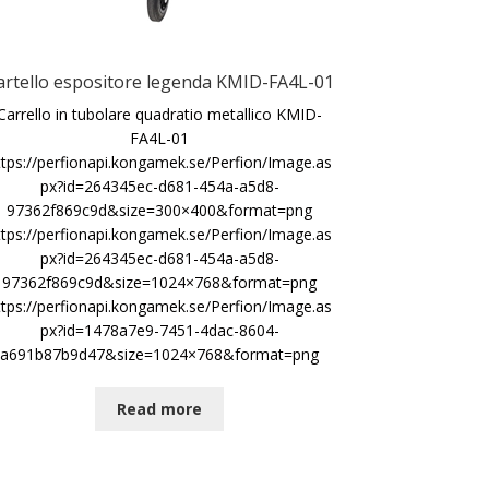
artello espositore legenda KMID-FA4L-01
Carrello in tubolare quadratio metallico KMID-
FA4L-01
ttps://perfionapi.kongamek.se/Perfion/Image.as
px?id=264345ec-d681-454a-a5d8-
97362f869c9d&size=300×400&format=png
ttps://perfionapi.kongamek.se/Perfion/Image.as
px?id=264345ec-d681-454a-a5d8-
97362f869c9d&size=1024×768&format=png
ttps://perfionapi.kongamek.se/Perfion/Image.as
px?id=1478a7e9-7451-4dac-8604-
a691b87b9d47&size=1024×768&format=png
Read more