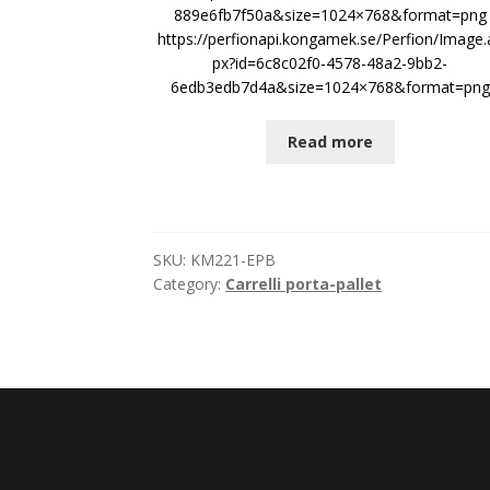
889e6fb7f50a&size=1024×768&format=png
https://perfionapi.kongamek.se/Perfion/Image.
px?id=6c8c02f0-4578-48a2-9bb2-
6edb3edb7d4a&size=1024×768&format=png
Read more
SKU:
KM221-EPB
Category:
Carrelli porta-pallet