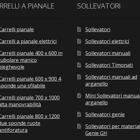
RRELLI A PIANALE
SOLLEVATORI
Carrelli pianale
Sollevatori
Carrelli a pianale elettrici
Sollevatori elettrici
Carrelli pianale 400 x 600 in
Sollevatori manuali
tubolare manico
Sollevatori Timonati
pieghevole
Sollevatori manuali ad
Carrelli pianale 600 x 900 4
arganello
sponde una sfilabile
Mini Sollevatori manual
Carrelli pianale 700 x 1000
arganello
alta manovrabilità
Sollevatori genie
Carrelli pianale 800 x 1200
due sponde ruote
Sollevatori per material
antiforatura
Genie GH