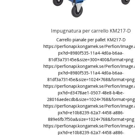
Impugnatura per carrello KM217-D
Carrello pianale per pallet KM217-D
https://perfionapi.kongamek.se/Perfion/Image.
px?id=8980f535-11a4-4d0a-b6aa-
81df3a73145e&size=300×400&format=png
https://perfionapi.kongamek.se/Perfion/Image.
px?id=8980f535-11a4-4d0a-b6aa-
81df3a73145e&size=1024×768&format=png
https://perfionapi.kongamek.se/Perfion/Image.
px?id=d3478ae1-0507-48e8-b4be-
28016aedecdb&size=1024×768&format=png
https://perfionapi.kongamek.se/Perfion/Image.
px?id=e10b8239-62a7-4458-a886-
889e6fb7f50a&size=1024×768&format=png
https://perfionapi.kongamek.se/Perfion/Image.
px?id=e10b8239-62a7-4458-a886-