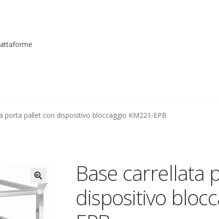
piattaforme
me registrarsi al sito
Contatti
costruttori
Dove siamo
garanzi
ta porta pallet con dispositivo bloccaggio KM221-EPB
to
Piattaforme elevatrici
Privacy
Shop
izioni
Transpallet
Base carrellata 
dispositivo blo
🔍