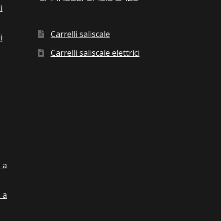
i
Carrelli saliscale
i
Carrelli saliscale elettrici
 a
 a