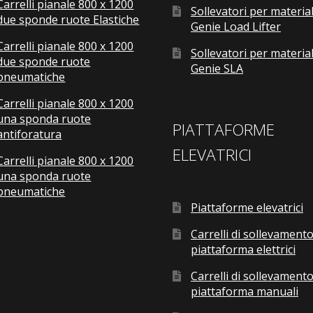
Carrelli pianale 800 x 1200
Sollevatori per material
due sponde ruote Elastiche
Genie Load Lifter
Carrelli pianale 800 x 1200
Sollevatori per material
due sponde ruote
Genie SLA
pneumatiche
Carrelli pianale 800 x 1200
una sponda ruote
PIATTAFORME
antiforatura
ELEVATRICI
Carrelli pianale 800 x 1200
una sponda ruote
pneumatiche
Piattaforme elevatrici
Carrelli di sollevamento
piattaforma elettrici
Carrelli di sollevamento
piattaforma manuali