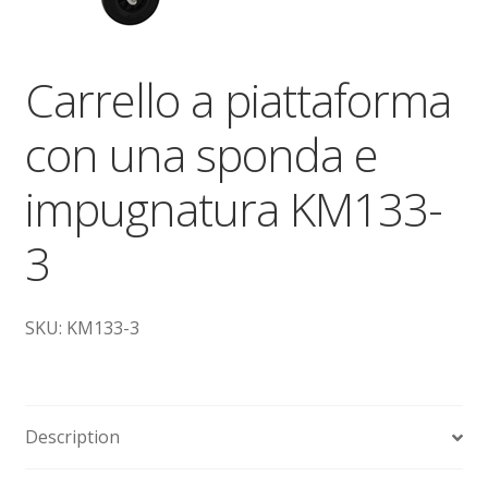
Dove siamo
garanzia
Carrello a piattaforma
con una sponda e
Il mio account
impugnatura KM133-
Ordini
3
Pagamenti
Pagamento
SKU: KM133-3
Piattaforme elevatrici
Privacy
Description
Shop