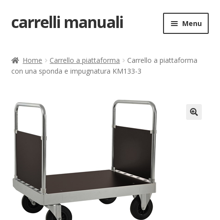
carrelli manuali
Vai
Vai
Menu
alla
al
navigazione
contenuto
Home
Home
Carrello a piattaforma
Carrello a piattaforma
con una sponda e impugnatura KM133-3
Carrello
Chi siamo
Come ordinare
🔍
Come registrarsi al sito
Contatti
costruttori