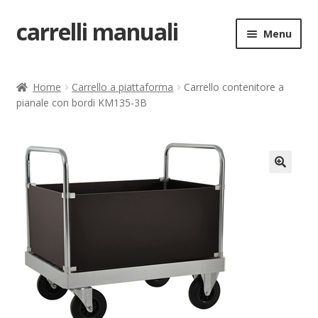
carrelli manuali
Vai
Vai
Menu
alla
al
navigazione
contenuto
Home
Home
Carrello a piattaforma
Carrello contenitore a
pianale con bordi KM135-3B
Carrello
Chi siamo
Come ordinare
🔍
Come registrarsi al sito
Contatti
costruttori