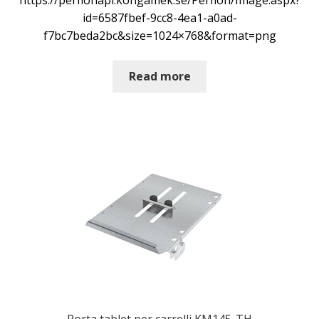
id=6587fbef-9cc8-4ea1-a0ad-
f7bc7beda2bc&size=1024×768&format=png
Read more