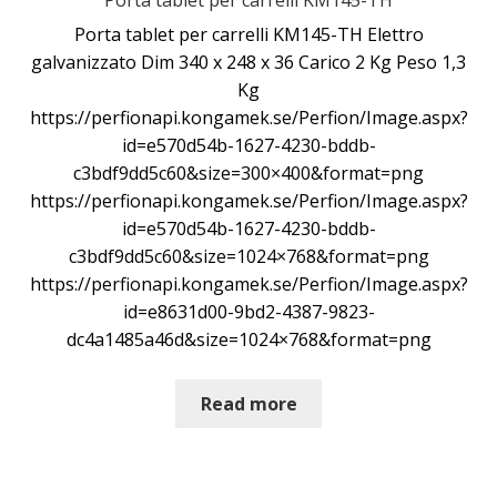
Porta tablet per carrelli KM145-TH
Porta tablet per carrelli KM145-TH Elettro
galvanizzato Dim 340 x 248 x 36 Carico 2 Kg Peso 1,3
Kg
https://perfionapi.kongamek.se/Perfion/Image.aspx?
id=e570d54b-1627-4230-bddb-
c3bdf9dd5c60&size=300×400&format=png
https://perfionapi.kongamek.se/Perfion/Image.aspx?
id=e570d54b-1627-4230-bddb-
c3bdf9dd5c60&size=1024×768&format=png
https://perfionapi.kongamek.se/Perfion/Image.aspx?
id=e8631d00-9bd2-4387-9823-
dc4a1485a46d&size=1024×768&format=png
Read more