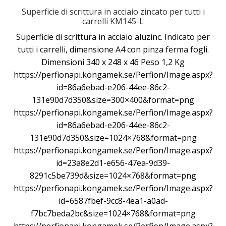
Superficie di scrittura in acciaio zincato per tutti i
carrelli KM145-L
Superficie di scrittura in acciaio aluzinc. Indicato per
tutti i carrelli, dimensione A4 con pinza ferma fogli.
Dimensioni 340 x 248 x 46 Peso 1,2 Kg
https://perfionapi.kongamek.se/Perfion/Image.aspx?
id=86a6ebad-e206-44ee-86c2-
131e90d7d350&size=300×400&format=png
https://perfionapi.kongamek.se/Perfion/Image.aspx?
id=86a6ebad-e206-44ee-86c2-
131e90d7d350&size=1024×768&format=png
https://perfionapi.kongamek.se/Perfion/Image.aspx?
id=23a8e2d1-e656-47ea-9d39-
8291c5be739d&size=1024×768&format=png
https://perfionapi.kongamek.se/Perfion/Image.aspx?
id=6587fbef-9cc8-4ea1-a0ad-
f7bc7beda2bc&size=1024×768&format=png
https://perfionapi.kongamek.se/Perfion/Image.aspx?