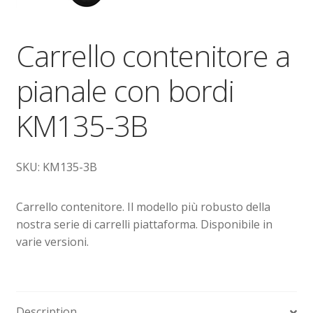
Dove siamo
Carrello contenitore a
garanzia
pianale con bordi
Il mio account
KM135-3B
Ordini
Pagamenti
SKU: KM135-3B
Pagamento
Carrello contenitore. Il modello più robusto della
nostra serie di carrelli piattaforma. Disponibile in
Piattaforme elevatrici
varie versioni.
Privacy
Shop
Description