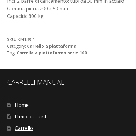
Incl. 2 barre di caricamento: tubi da 30 mm in acciaio
Gomma piena 200 x 50 mm
Capacità: 800 kg
SKU:
KM139-1
Category:
Carrello a piattaforma
Tag:
Carrello a piattaforma serie 100
CARRELLI MANUALI
Home
Il mio account
Carrello