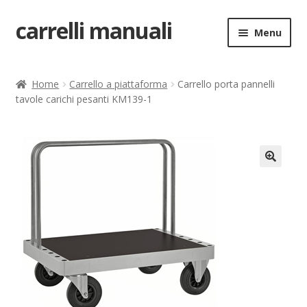
carrelli manuali
Vai
Vai
Menu
alla
al
navigazione
contenuto
Home
Home
Carrello a piattaforma
Carrello porta pannelli
tavole carichi pesanti KM139-1
Carrello
Chi siamo
Come ordinare
🔍
Come registrarsi al sito
Contatti
costruttori