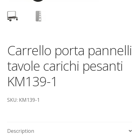
Dove siamo
garanzia
Il mio account
Carrello porta pannelli
Ordini
tavole carichi pesanti
Pagamenti
KM139-1
Pagamento
SKU: KM139-1
Piattaforme elevatrici
Privacy
Description
Shop