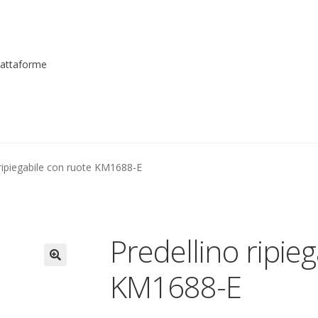
piattaforme
me registrarsi al sito
Contatti
costruttori
Dove siamo
garanzi
 ripiegabile con ruote KM1688-E
to
Piattaforme elevatrici
Privacy
Shop
izioni
Transpallet
Predellino ripie
KM1688-E
🔍