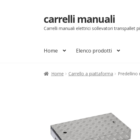
carrelli manuali
Vai
Vai
alla
al
Carrelli manuali elettrici sollevatori transpallet 
navigazione
contenuto
Home
Elenco prodotti
Home
Carrello
Chi siamo
Come ordinare
Co
Home
Carrello a piattaforma
Predellino
Il mio account
Ordini
Pagamenti
Pagamen
Sollevatori elettrici manuali timonati
Sped