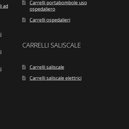
Carrelli portabombole uso
i ad
ospedaliero
Carrelli ospedalieri
i
CARRELLI SALISCALE
i
Carrelli saliscale
i
Carrelli saliscale elettrici