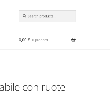
Search
Search
for:
0,00
€
0 prodotti
a
gabile con ruote