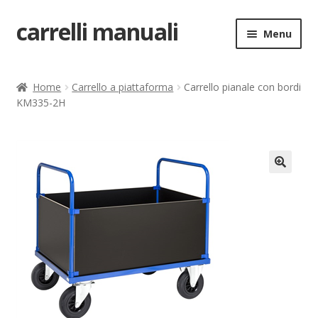
carrelli manuali
Vai
Vai
Menu
alla
al
navigazione
contenuto
Home
Home
Carrello a piattaforma
Carrello pianale con bordi
KM335-2H
Carrello
Chi siamo
Come ordinare
🔍
Come registrarsi al sito
Contatti
costruttori