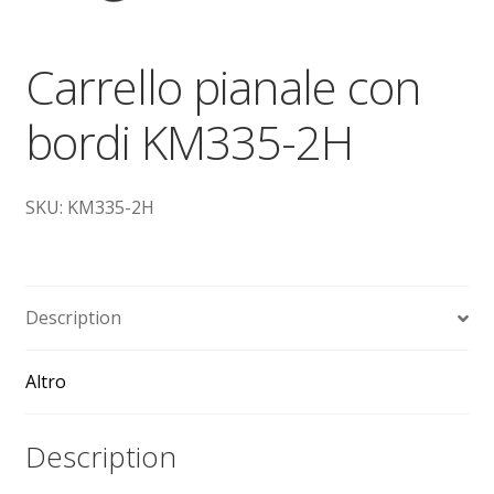
Dove siamo
Carrello pianale con
garanzia
bordi KM335-2H
Il mio account
Ordini
SKU: KM335-2H
Pagamenti
Pagamento
Description
Piattaforme elevatrici
Altro
Privacy
Description
Shop