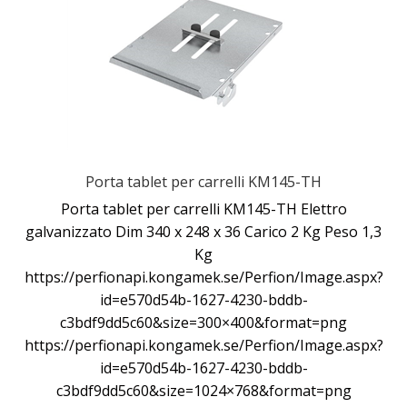
Porta tablet per carrelli KM145-TH
Porta tablet per carrelli KM145-TH Elettro
galvanizzato Dim 340 x 248 x 36 Carico 2 Kg Peso 1,3
Kg
https://perfionapi.kongamek.se/Perfion/Image.aspx?
id=e570d54b-1627-4230-bddb-
c3bdf9dd5c60&size=300×400&format=png
https://perfionapi.kongamek.se/Perfion/Image.aspx?
id=e570d54b-1627-4230-bddb-
c3bdf9dd5c60&size=1024×768&format=png