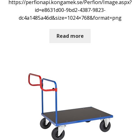
https://perfionapi.kongamek.se/Perfion/Image.aspx?
id=e8631d00-9bd2-4387-9823-
dc4a1485a46d&size=1024×768&format=png
Read more