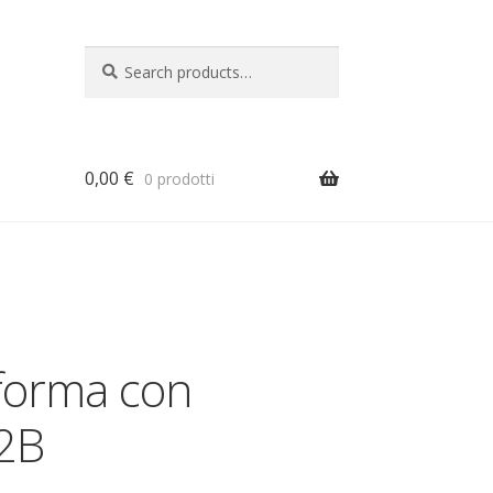
Search
Search
for:
0,00
€
0 prodotti
a
aforma con
2B