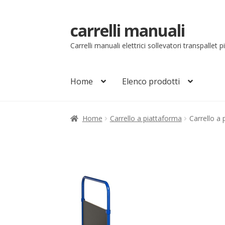
carrelli manuali
Vai
Vai
alla
al
Carrelli manuali elettrici sollevatori transpallet 
navigazione
contenuto
Home
Elenco prodotti
Home
Carrello
Chi siamo
Come ordinare
Co
Home
Carrello a piattaforma
Carrello a
Il mio account
Ordini
Pagamenti
Pagamen
Sollevatori elettrici manuali timonati
Sped