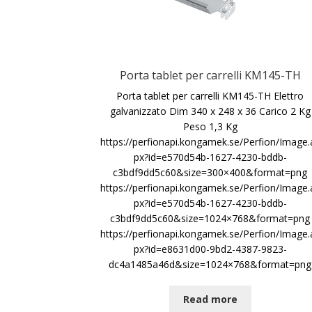
Porta tablet per carrelli KM145-TH
Porta tablet per carrelli KM145-TH Elettro
galvanizzato Dim 340 x 248 x 36 Carico 2 Kg
Peso 1,3 Kg
https://perfionapi.kongamek.se/Perfion/Image.
px?id=e570d54b-1627-4230-bddb-
c3bdf9dd5c60&size=300×400&format=png
https://perfionapi.kongamek.se/Perfion/Image.
px?id=e570d54b-1627-4230-bddb-
c3bdf9dd5c60&size=1024×768&format=png
https://perfionapi.kongamek.se/Perfion/Image.
px?id=e8631d00-9bd2-4387-9823-
dc4a1485a46d&size=1024×768&format=png
Read more