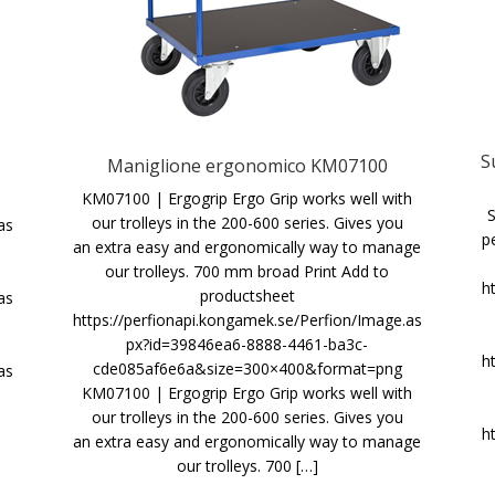
S
Maniglione ergonomico KM07100
KM07100 | Ergogrip Ergo Grip works well with
S
our trolleys in the 200-600 series. Gives you
as
pe
an extra easy and ergonomically way to manage
our trolleys. 700 mm broad Print Add to
h
productsheet
as
https://perfionapi.kongamek.se/Perfion/Image.as
px?id=39846ea6-8888-4461-ba3c-
h
cde085af6e6a&size=300×400&format=png
as
KM07100 | Ergogrip Ergo Grip works well with
our trolleys in the 200-600 series. Gives you
h
an extra easy and ergonomically way to manage
our trolleys. 700 […]