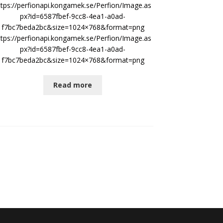
ttps://perfionapi.kongamek.se/Perfion/Image.as
px?id=6587fbef-9cc8-4ea1-a0ad-
f7bc7beda2bc&size=1024×768&format=png
ttps://perfionapi.kongamek.se/Perfion/Image.as
px?id=6587fbef-9cc8-4ea1-a0ad-
f7bc7beda2bc&size=1024×768&format=png
Read more