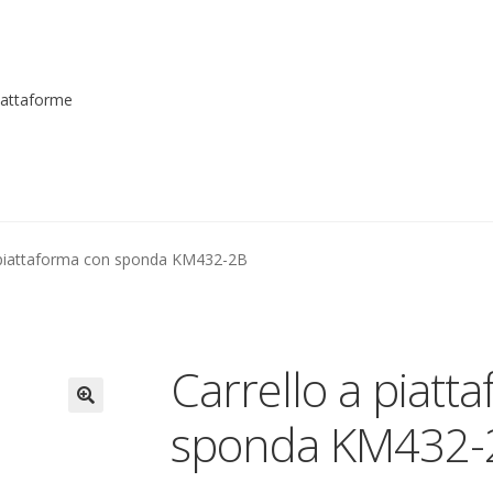
piattaforme
me registrarsi al sito
Contatti
costruttori
Dove siamo
garanzi
 piattaforma con sponda KM432-2B
to
Piattaforme elevatrici
Privacy
Shop
izioni
Transpallet
Carrello a piatt
sponda KM432-
🔍