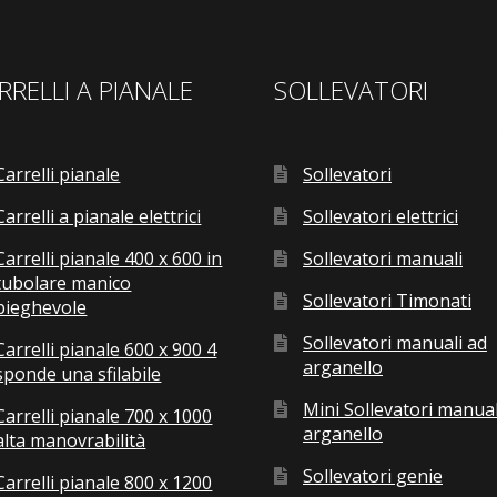
RRELLI A PIANALE
SOLLEVATORI
Carrelli pianale
Sollevatori
Carrelli a pianale elettrici
Sollevatori elettrici
Carrelli pianale 400 x 600 in
Sollevatori manuali
tubolare manico
Sollevatori Timonati
pieghevole
Sollevatori manuali ad
Carrelli pianale 600 x 900 4
arganello
sponde una sfilabile
Mini Sollevatori manual
Carrelli pianale 700 x 1000
arganello
alta manovrabilità
Sollevatori genie
Carrelli pianale 800 x 1200