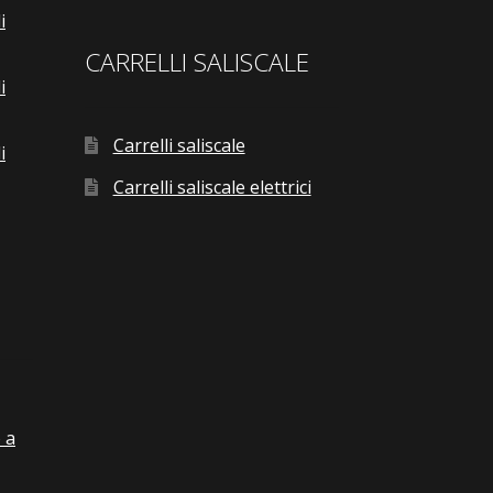
i
CARRELLI SALISCALE
i
Carrelli saliscale
i
Carrelli saliscale elettrici
 a