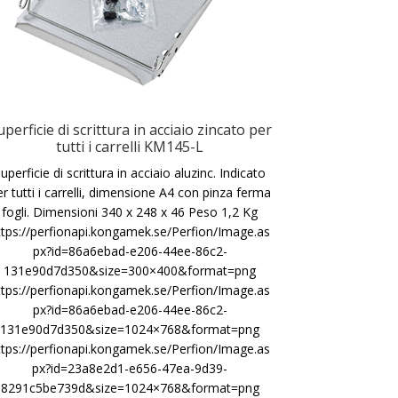
uperficie di scrittura in acciaio zincato per
tutti i carrelli KM145-L
uperficie di scrittura in acciaio aluzinc. Indicato
r tutti i carrelli, dimensione A4 con pinza ferma
fogli. Dimensioni 340 x 248 x 46 Peso 1,2 Kg
ttps://perfionapi.kongamek.se/Perfion/Image.as
px?id=86a6ebad-e206-44ee-86c2-
131e90d7d350&size=300×400&format=png
ttps://perfionapi.kongamek.se/Perfion/Image.as
px?id=86a6ebad-e206-44ee-86c2-
131e90d7d350&size=1024×768&format=png
ttps://perfionapi.kongamek.se/Perfion/Image.as
px?id=23a8e2d1-e656-47ea-9d39-
8291c5be739d&size=1024×768&format=png