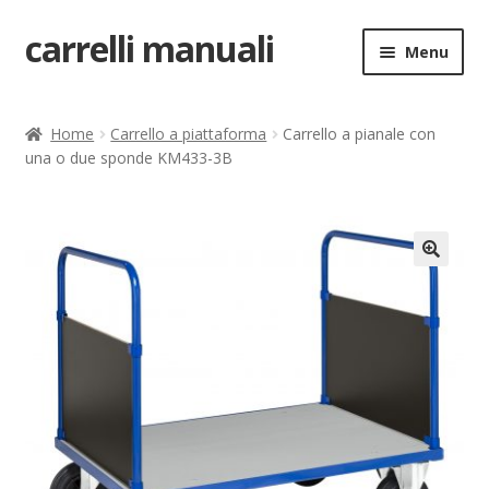
carrelli manuali
Vai
Vai
Menu
alla
al
navigazione
contenuto
Home
Home
Carrello a piattaforma
Carrello a pianale con
una o due sponde KM433-3B
Carrello
Chi siamo
Come ordinare
🔍
Come registrarsi al sito
Contatti
costruttori