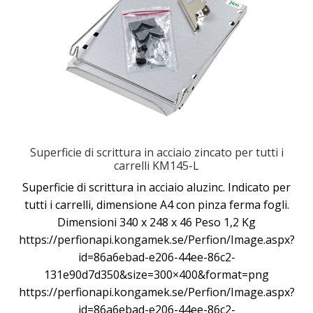
Superficie di scrittura in acciaio zincato per tutti i
carrelli KM145-L
Superficie di scrittura in acciaio aluzinc. Indicato per
tutti i carrelli, dimensione A4 con pinza ferma fogli.
Dimensioni 340 x 248 x 46 Peso 1,2 Kg
https://perfionapi.kongamek.se/Perfion/Image.aspx?
id=86a6ebad-e206-44ee-86c2-
131e90d7d350&size=300×400&format=png
https://perfionapi.kongamek.se/Perfion/Image.aspx?
id=86a6ebad-e206-44ee-86c2-