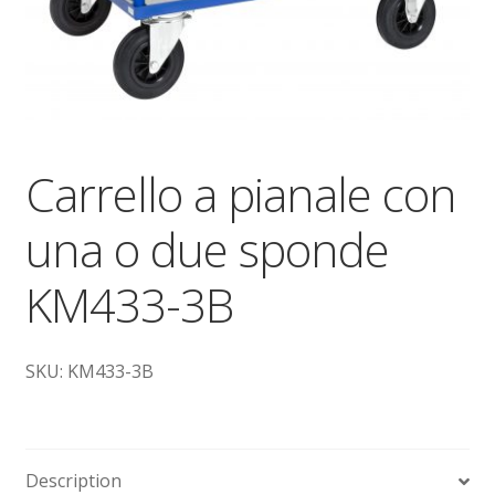
Dove siamo
garanzia
Il mio account
Carrello a pianale con
Ordini
una o due sponde
Pagamenti
KM433-3B
Pagamento
SKU: KM433-3B
Piattaforme elevatrici
Privacy
Description
Shop