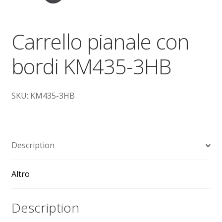
Dove siamo
Carrello pianale con
garanzia
bordi KM435-3HB
Il mio account
Ordini
SKU: KM435-3HB
Pagamenti
Pagamento
Description
Piattaforme elevatrici
Altro
Privacy
Description
Shop