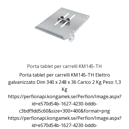
Porta tablet per carrelli KM145-TH
Porta tablet per carrelli KM145-TH Elettro
galvanizzato Dim 340 x 248 x 36 Carico 2 Kg Peso 1,3
Kg
https://perfionapi.kongamek.se/Perfion/Image.aspx?
id=e570d54b-1627-4230-bddb-
c3bdf9dd5c60&size=300×400&format=png
https://perfionapi.kongamek.se/Perfion/Image.aspx?
id=e570d54b-1627-4230-bddb-