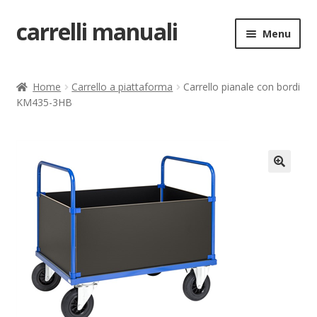
carrelli manuali
Vai
Vai
Menu
alla
al
navigazione
contenuto
Home
Home
Carrello a piattaforma
Carrello pianale con bordi
KM435-3HB
Carrello
Chi siamo
Come ordinare
🔍
Come registrarsi al sito
Contatti
costruttori