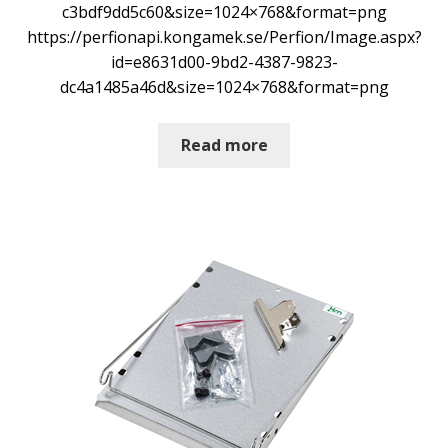
c3bdf9dd5c60&size=1024×768&format=png
https://perfionapi.kongamek.se/Perfion/Image.aspx?
id=e8631d00-9bd2-4387-9823-
dc4a1485a46d&size=1024×768&format=png
Read more