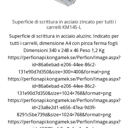
Superficie di scrittura in acciaio zincato per tutti i
carrelli KM145-L
Superficie di scrittura in acciaio aluzinc. Indicato per
tutti i carrelli, dimensione A4 con pinza ferma fogli.
Dimensioni 340 x 248 x 46 Peso 1,2 Kg
https://perfionapi.kongamek.se/Perfion/Image.aspx?
id=86a6ebad-e206-44ee-86c2-
131e90d7d350&size=300×400&format=png
https://perfionapi.kongamek.se/Perfion/Image.aspx?
id=86a6ebad-e206-44ee-86c2-
131e90d7d350&size=1024×768&format=png
https://perfionapi.kongamek.se/Perfion/Image.aspx?
id=23a8e2d1-e656-47ea-9d39-
8291c5be739d&size=1024×768&format=png
https://perfionapi.kongamek.se/Perfion/Image.aspx?