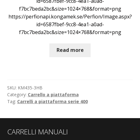
id=6587fbef-9cc8-4ea1-a0ad-
f7bc7beda2bc&size=1024×768&format=png
https://perfionapi.kongamek.se/Perfion/Image.aspx?
id=6587fbef-9cc8-4ea1-a0ad-
f7bc7beda2bc&size=1024×768&format=png
Read more
SKU:
KM435-3HB
Category:
Carrello a piattaforma
Tag:
Carrelli a piattaforma serie 400
CARRELLI MANUALI