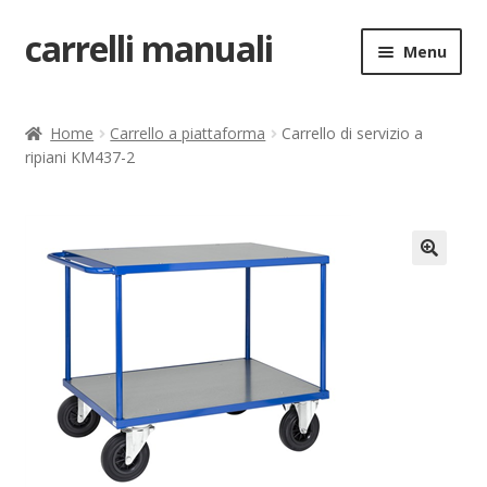
carrelli manuali
Vai
Vai
Menu
alla
al
navigazione
contenuto
Home
Home
Carrello a piattaforma
Carrello di servizio a
ripiani KM437-2
Carrello
Chi siamo
Come ordinare
🔍
Come registrarsi al sito
Contatti
costruttori