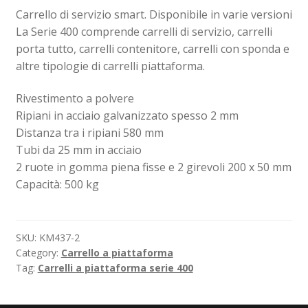
Carrello di servizio smart. Disponibile in varie versioni
La Serie 400 comprende carrelli di servizio, carrelli
Sollevatori elettrici manuali timonati
porta tutto, carrelli contenitore, carrelli con sponda e
altre tipologie di carrelli piattaforma.
Spedizioni
Rivestimento a polvere
Transpallet
Ripiani in acciaio galvanizzato spesso 2 mm
Distanza tra i ripiani 580 mm
Tubi da 25 mm in acciaio
2 ruote in gomma piena fisse e 2 girevoli 200 x 50 mm
Capacità: 500 kg
SKU:
KM437-2
Category:
Carrello a piattaforma
Tag:
Carrelli a piattaforma serie 400