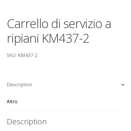
Dove siamo
Carrello di servizio a
garanzia
ripiani KM437-2
Il mio account
Ordini
SKU: KM437-2
Pagamenti
Pagamento
Description
Piattaforme elevatrici
Altro
Privacy
Description
Shop