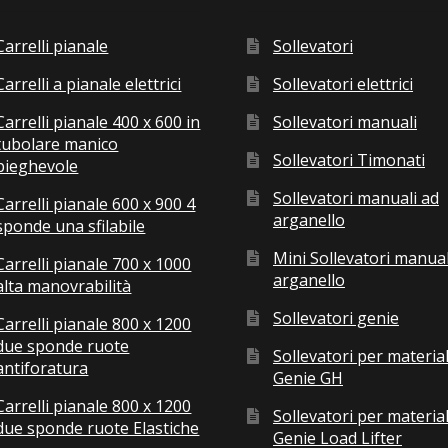
Carrelli pianale
Sollevatori
Carrelli a pianale elettrici
Sollevatori elettrici
Carrelli pianale 400 x 600 in
Sollevatori manuali
tubolare manico
Sollevatori Timonati
pieghevole
Sollevatori manuali ad
Carrelli pianale 600 x 900 4
arganello
sponde una sfilabile
Mini Sollevatori manual
Carrelli pianale 700 x 1000
arganello
alta manovrabilità
Sollevatori genie
Carrelli pianale 800 x 1200
due sponde ruote
Sollevatori per material
antiforatura
Genie GH
Carrelli pianale 800 x 1200
Sollevatori per material
due sponde ruote Elastiche
Genie Load Lifter