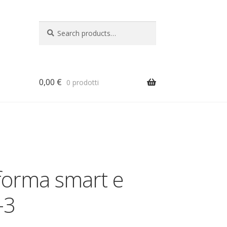
Search
Search
for:
0,00
€
0 prodotti
a
aforma smart e
-3