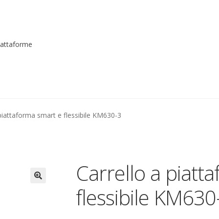
piattaforme
me registrarsi al sito
Contatti
costruttori
Dove siamo
garanzi
 piattaforma smart e flessibile KM630-3
to
Piattaforme elevatrici
Privacy
Shop
izioni
Transpallet
Carrello a piatt
flessibile KM630
🔍