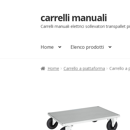
carrelli manuali
Vai
Vai
alla
al
Carrelli manuali elettrici sollevatori transpallet 
navigazione
contenuto
Home
Elenco prodotti
Home
Carrello
Chi siamo
Come ordinare
Co
Home
Carrello a piattaforma
Carrello a
Il mio account
Ordini
Pagamenti
Pagamen
Sollevatori elettrici manuali timonati
Sped