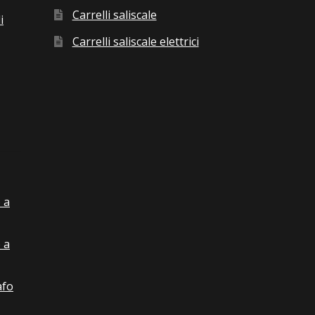
Carrelli saliscale
i
Carrelli saliscale elettrici
 a
 a
afo