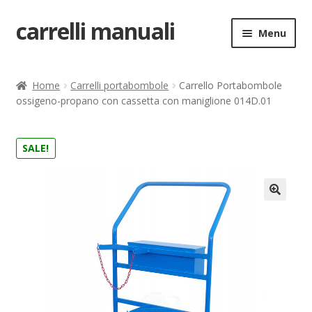
carrelli manuali
Vai
Vai
Menu
alla
al
navigazione
contenuto
Home
Home
Carrelli portabombole
Carrello Portabombole
ossigeno-propano con cassetta con maniglione 014D.01
Carrello
Chi siamo
SALE!
Come ordinare
🔍
Come registrarsi al sito
Contatti
costruttori