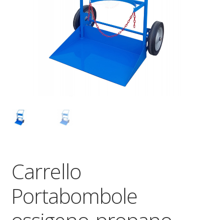
Dove siamo
garanzia
Il mio account
Ordini
Pagamenti
Pagamento
Carrello
Piattaforme elevatrici
Portabombole
Privacy
Shop