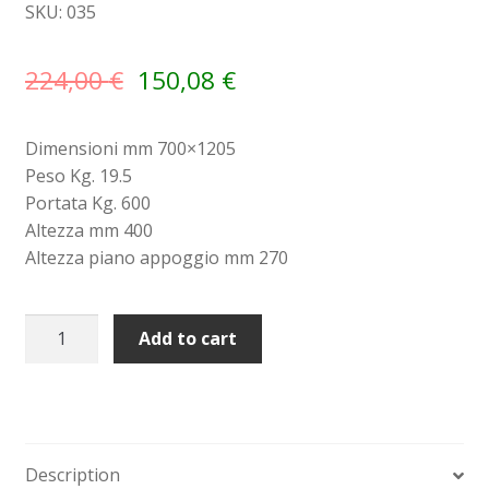
SKU: 035
Sollevatori elettrici manuali timonati
224,00
€
150,08
€
Spedizioni
Dimensioni mm 700×1205
Transpallet
Peso Kg. 19.5
Portata Kg. 600
Altezza mm 400
Altezza piano appoggio mm 270
Pallet
Add to cart
doppio
metallico
per
fusti
olio
Description