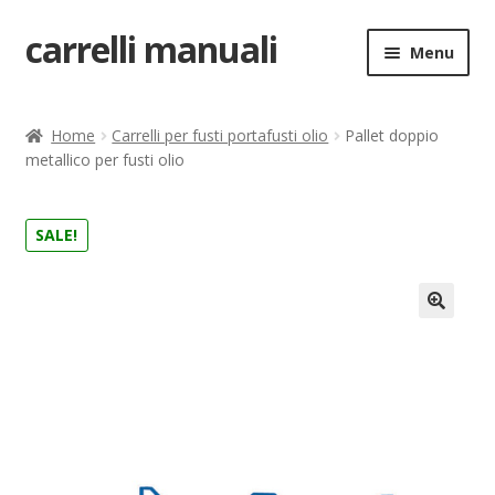
carrelli manuali
Vai
Vai
Menu
alla
al
navigazione
contenuto
Home
Home
Carrelli per fusti portafusti olio
Pallet doppio
metallico per fusti olio
Carrello
Chi siamo
SALE!
Come ordinare
🔍
Come registrarsi al sito
Contatti
costruttori