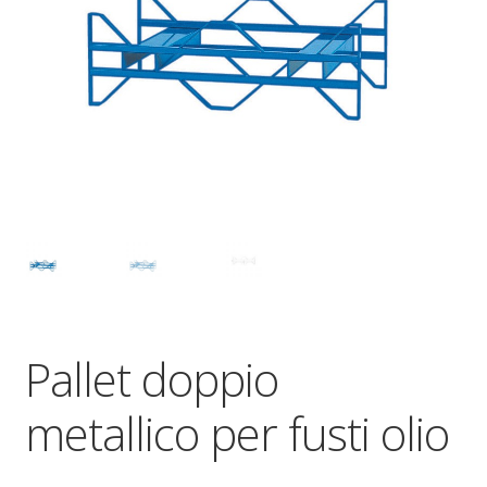
Dove siamo
garanzia
Il mio account
Ordini
Pagamenti
Pagamento
Pallet doppio
Piattaforme elevatrici
metallico per fusti olio
Privacy
Shop