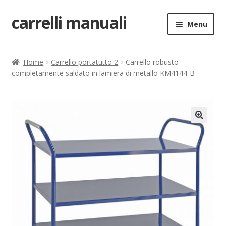
carrelli manuali
Vai
Vai
Menu
alla
al
navigazione
contenuto
Home
Home
Carrello portatutto 2
Carrello robusto
completamente saldato in lamiera di metallo KM4144-B
Carrello
Chi siamo
Come ordinare
🔍
Come registrarsi al sito
Contatti
costruttori