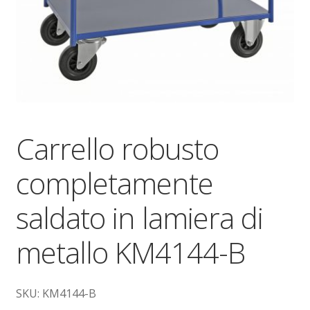
Dove siamo
garanzia
Il mio account
Ordini
Carrello robusto
Pagamenti
completamente
Pagamento
saldato in lamiera di
Piattaforme elevatrici
metallo KM4144-B
Privacy
SKU: KM4144-B
Shop