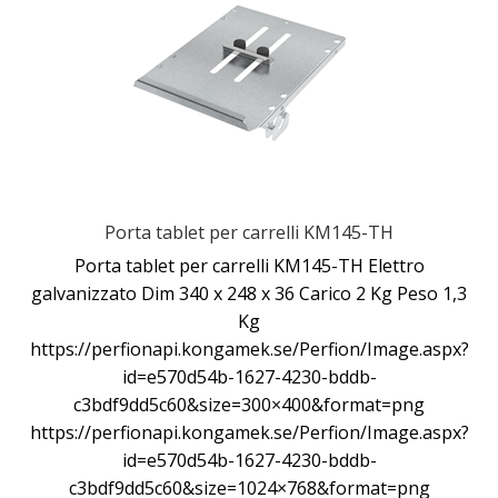
Porta tablet per carrelli KM145-TH
Porta tablet per carrelli KM145-TH Elettro
galvanizzato Dim 340 x 248 x 36 Carico 2 Kg Peso 1,3
Kg
https://perfionapi.kongamek.se/Perfion/Image.aspx?
id=e570d54b-1627-4230-bddb-
c3bdf9dd5c60&size=300×400&format=png
https://perfionapi.kongamek.se/Perfion/Image.aspx?
id=e570d54b-1627-4230-bddb-
c3bdf9dd5c60&size=1024×768&format=png