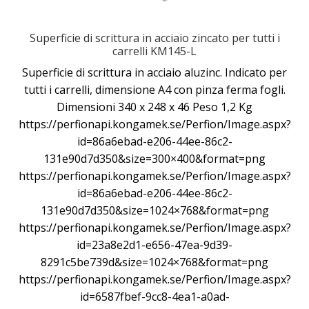
Superficie di scrittura in acciaio zincato per tutti i
carrelli KM145-L
Superficie di scrittura in acciaio aluzinc. Indicato per
tutti i carrelli, dimensione A4 con pinza ferma fogli.
Dimensioni 340 x 248 x 46 Peso 1,2 Kg
https://perfionapi.kongamek.se/Perfion/Image.aspx?
id=86a6ebad-e206-44ee-86c2-
131e90d7d350&size=300×400&format=png
https://perfionapi.kongamek.se/Perfion/Image.aspx?
id=86a6ebad-e206-44ee-86c2-
131e90d7d350&size=1024×768&format=png
https://perfionapi.kongamek.se/Perfion/Image.aspx?
id=23a8e2d1-e656-47ea-9d39-
8291c5be739d&size=1024×768&format=png
https://perfionapi.kongamek.se/Perfion/Image.aspx?
id=6587fbef-9cc8-4ea1-a0ad-