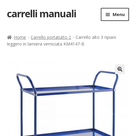
carrelli manuali
Vai
Vai
Menu
alla
al
navigazione
contenuto
Home
Home
Carrello portatutto 2
Carrello alto 3 ripiani
leggero in lamiera verniciata KM4147-B
Carrello
Chi siamo
Come ordinare
🔍
Come registrarsi al sito
Contatti
costruttori