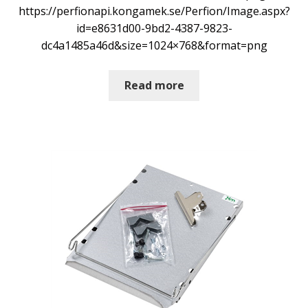
https://perfionapi.kongamek.se/Perfion/Image.aspx?
id=e8631d00-9bd2-4387-9823-
dc4a1485a46d&size=1024×768&format=png
Read more