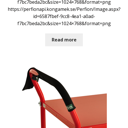
f7bc7beda2bc&size=1024×768&format=png
https://perfionapi.kongamek.se/Perfion/Image.aspx?
id=6587fbef-9cc8-4ea1-a0ad-
f7bc7beda2bc&size=1024×768&format=png
Read more