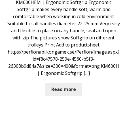
KM600HEM | Ergonomic Softgrip Ergonomic
Softgrip makes every handle soft, warm and
comfortable when working in cold environment
Suitable for all handles diameter 22-25 mm Very easy
and flexible to place on any handle, seal and open
with zip The pictures show Softgrip on different
trolleys Print Add to productsheet
https://perfionapi.kongamek.se/Perfion/Image.aspx?
id=f8c47578-259e-4560-b5f3-
26308b9d84a7&size=300×400&format=png KM600H
| Ergonomic Softgrip […]
Read more