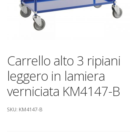
Dove siamo
garanzia
Il mio account
Ordini
Carrello alto 3 ripiani
Pagamenti
leggero in lamiera
verniciata KM4147-B
Pagamento
Piattaforme elevatrici
SKU: KM4147-B
Privacy
Shop