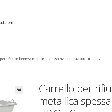
piattaforme
me registrarsi al sito
Contatti
costruttori
Dove siamo
garanzi
 per rifiuti in lamiera metallica spessa rivestita KM400-HDG-LG
to
Piattaforme elevatrici
Privacy
Shop
izioni
Transpallet
Carrello per rifiu
metallica spessa
🔍