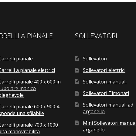
RRELLI A PIANALE
SOLLEVATORI
Carrelli pianale
Sollevatori
Carrelli a pianale elettrici
Sollevatori elettrici
Carrelli pianale 400 x 600 in
Sollevatori manuali
tubolare manico
Sollevatori Timonati
pieghevole
Sollevatori manuali ad
Carrelli pianale 600 x 900 4
arganello
sponde una sfilabile
Mini Sollevatori manual
Carrelli pianale 700 x 1000
arganello
alta manovrabilità