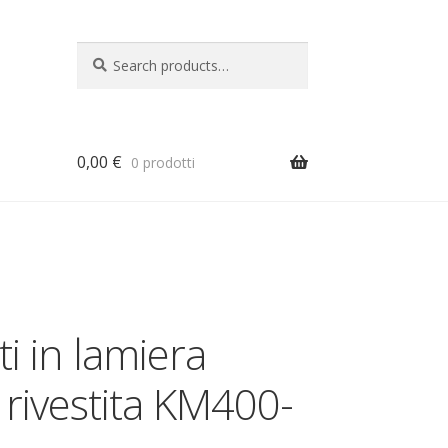
Search
Search
for:
0,00
€
0 prodotti
a
ti in lamiera
 rivestita KM400-