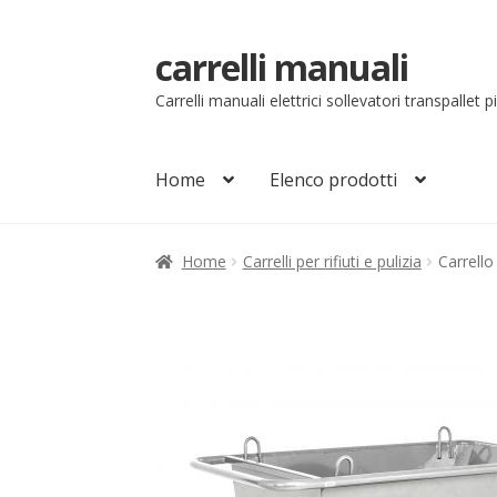
carrelli manuali
Vai
Vai
alla
al
Carrelli manuali elettrici sollevatori transpallet 
navigazione
contenuto
Home
Elenco prodotti
Home
Carrello
Chi siamo
Come ordinare
Co
Home
Carrelli per rifiuti e pulizia
Carrello
Il mio account
Ordini
Pagamenti
Pagamen
Sollevatori elettrici manuali timonati
Sped