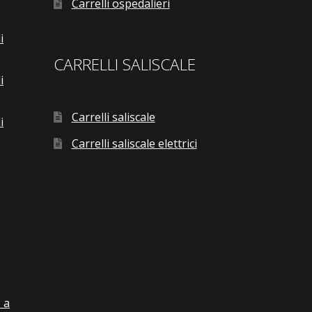
Carrelli ospedalieri
i
CARRELLI SALISCALE
i
Carrelli saliscale
i
Carrelli saliscale elettrici
 a