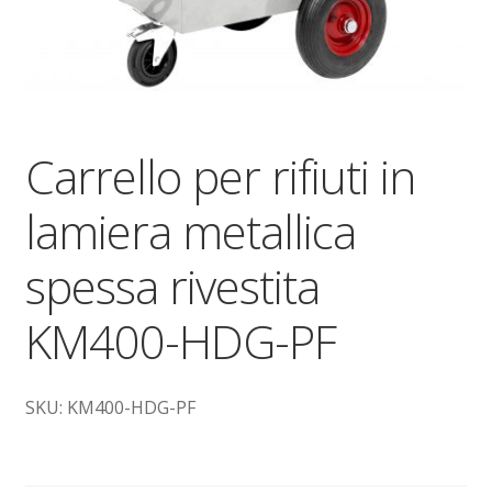
Dove siamo
garanzia
Il mio account
Carrello per rifiuti in
Ordini
lamiera metallica
Pagamenti
spessa rivestita
Pagamento
KM400-HDG-PF
Piattaforme elevatrici
SKU: KM400-HDG-PF
Privacy
Shop