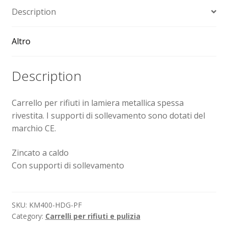
Description
Sollevatori elettrici manuali timonati
Altro
Spedizioni
Description
Transpallet
Carrello per rifiuti in lamiera metallica spessa
rivestita. I supporti di sollevamento sono dotati del
marchio CE.
Zincato a caldo
Con supporti di sollevamento
SKU:
KM400-HDG-PF
Category:
Carrelli per rifiuti e pulizia