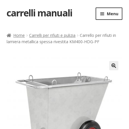
carrelli manuali
Vai
Vai
Menu
alla
al
navigazione
contenuto
Home
Home
Carrelli per rifiuti e pulizia
Carrello per rifiuti in
lamiera metallica spessa rivestita KM400-HDG-PF
Carrello
Chi siamo
Come ordinare
🔍
Come registrarsi al sito
Contatti
costruttori