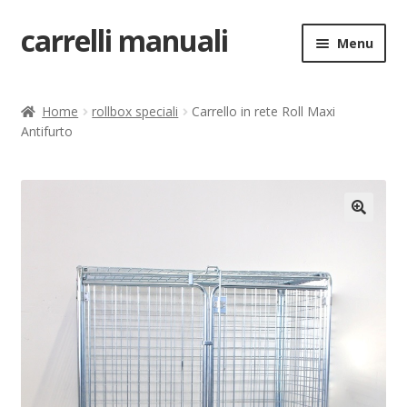
carrelli manuali
Vai
Vai
Menu
alla
al
navigazione
contenuto
Home
Home
rollbox speciali
Carrello in rete Roll Maxi
Antifurto
Carrello
Chi siamo
Come ordinare
🔍
Come registrarsi al sito
Contatti
costruttori