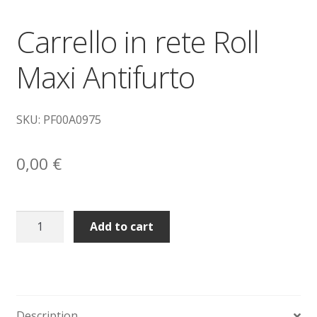
Carrello in rete Roll
Sollevatori elettrici manuali timonati
Maxi Antifurto
Spedizioni
Transpallet
SKU: PF00A0975
0,00
€
Carrello
Add to cart
in
rete
Roll
Maxi
Antifurto
Description