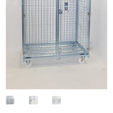
Dove siamo
garanzia
Il mio account
Ordini
Pagamenti
Pagamento
Piattaforme elevatrici
Privacy
Shop