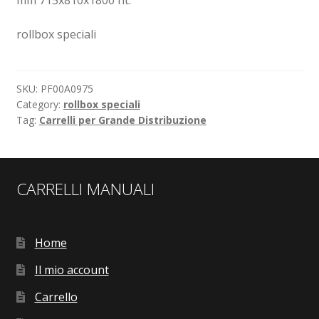
rollbox speciali
SKU:
PF00A0975
Category:
rollbox speciali
Tag:
Carrelli per Grande Distribuzione
CARRELLI MANUALI
Home
Il mio account
Carrello