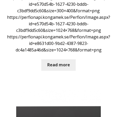
id=e570d54b-1627-4230-bddb-
c3bdf9dd5c60&size=300×400&format=png
https://perfionapi.kongamek.se/Perfion/Image.aspx?
id=e570d54b-1627-4230-bddb-
c3bdf9dd5c60&size=1024×768&format=png
https://perfionapi.kongamek.se/Perfion/Image.aspx?
id=e8631d00-9bd2-4387-9823-
dc4a1485a46d&size=1024×768&format=png
Read more