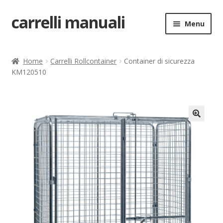
carrelli manuali
Vai
Vai
Menu
alla
al
navigazione
contenuto
Home
Home
Carrelli Rollcontainer
Container di sicurezza
KM120510
Carrello
Chi siamo
Come ordinare
🔍
Come registrarsi al sito
Contatti
costruttori