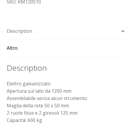
SKU: KM120510
Sollevatori elettrici manuali timonati
Spedizioni
Description
Transpallet
Altro
Description
Elettro galvanizzato
Apertura sul lato da 1200 mm
Assemblabile senza alcun strumento
Maglia della rete 50 x 50 mm
2 ruote fisse e 2 girevoli 125 mm
Capacità: 600 kg