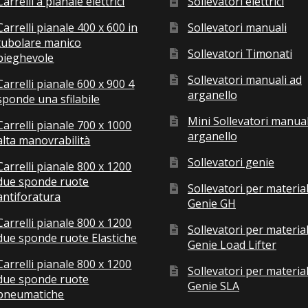
Carrelli a pianale elettrici
Sollevatori elettrici
Carrelli pianale 400 x 600 in
Sollevatori manuali
tubolare manico
Sollevatori Timonati
pieghevole
Sollevatori manuali ad
Carrelli pianale 600 x 900 4
arganello
sponde una sfilabile
Mini Sollevatori manual
Carrelli pianale 700 x 1000
arganello
alta manovrabilità
Sollevatori genie
Carrelli pianale 800 x 1200
due sponde ruote
Sollevatori per material
antiforatura
Genie GH
Carrelli pianale 800 x 1200
Sollevatori per material
due sponde ruote Elastiche
Genie Load Lifter
Carrelli pianale 800 x 1200
Sollevatori per material
due sponde ruote
Genie SLA
pneumatiche