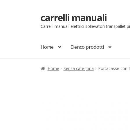
carrelli manuali
Vai
Vai
alla
al
Carrelli manuali elettrici sollevatori transpallet 
navigazione
contenuto
Home
Elenco prodotti
Home
Carrello
Chi siamo
Come ordinare
Co
Home
Senza categoria
Portacasse con f
Il mio account
Ordini
Pagamenti
Pagamen
Sollevatori elettrici manuali timonati
Sped