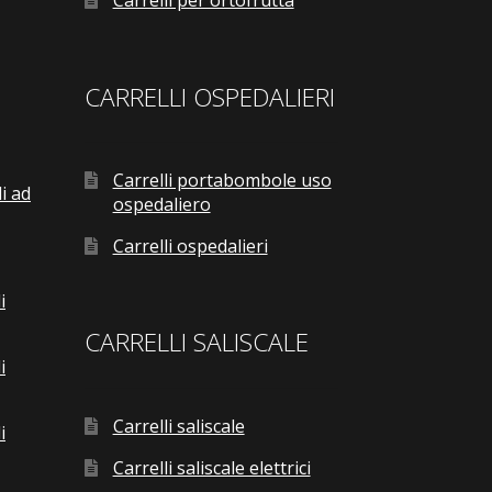
Carrelli per ortofrutta
CARRELLI OSPEDALIERI
Carrelli portabombole uso
i ad
ospedaliero
Carrelli ospedalieri
i
CARRELLI SALISCALE
i
Carrelli saliscale
i
Carrelli saliscale elettrici