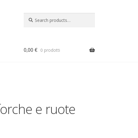
Search
Search
for:
0,00
€
0 prodotti
a
forche e ruote