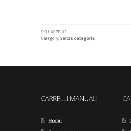
SKU:
007F-02
Category:
Senza categoria
CARRELLI MANUALI
CA
Home