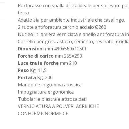
Portacasse con spalla dritta ideale per sollevare pa
terra.
Adatto sia per ambiente industriale che casalingo.
2 ruote antiforatura cerchio acciaio Ø260
Nucleo in lamiera verniciata e anello antiforatura i
Carrello per gres, asfalto, cemento, resinato, grigli
Dimensioni
mm 490x560x1250h
Forche di carico
mm 255×290
Luce tra le forche
mm 210
Peso
Kg. 11,5
Portata
Kg. 200
Manopole in gomma atossica
Impugnatura ergonomica
Tubolari e piastra elettrosaldati.
VERNICIATURA A POLVERI ACRILICHE
CONFORME NORME CE