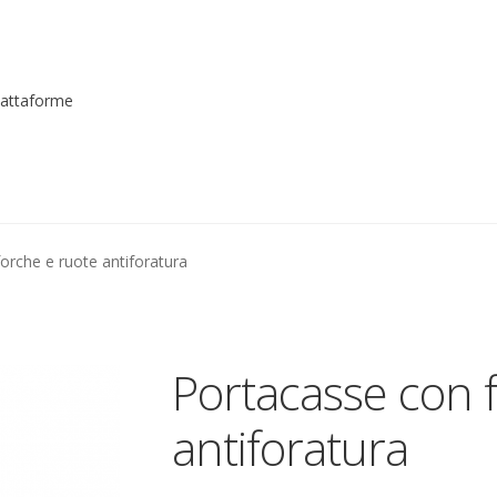
piattaforme
me registrarsi al sito
Contatti
costruttori
Dove siamo
garanzi
orche e ruote antiforatura
to
Piattaforme elevatrici
Privacy
Shop
izioni
Transpallet
Portacasse con 
antiforatura