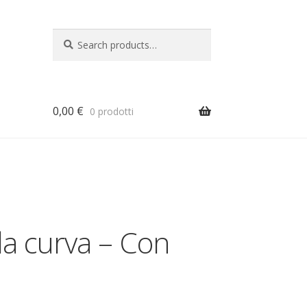
Search
Search
for:
0,00
€
0 prodotti
a
la curva – Con