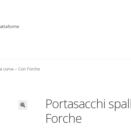
piattaforme
me registrarsi al sito
Contatti
costruttori
Dove siamo
garanzi
la curva – Con Forche
to
Piattaforme elevatrici
Privacy
Shop
izioni
Transpallet
Portasacchi spal
Forche
🔍