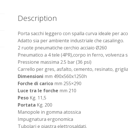
Description
Porta sacchi leggero con spalla curva ideale per acco
Adatto sia per ambiente industriale che casalingo.
2 ruote pneumatiche cerchio acciaio Ø260
Pneumatico a 4 tele (4PR),corpo in ferro, volvenza s
Pressione massima 2.5 bar (36 psi)
Carrello per gres, asfalto, cemento, resinato, grigli
Dimensioni
mm 490x560x1250h
Forche di carico
mm 255×290
Luce tra le forche
mm 210
Peso
Kg. 11,5
Portata
Kg. 200
Manopole in gomma atossica
Impugnatura ergonomica
Tubolari e piastra elettrosaldati.