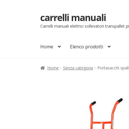
carrelli manuali
Vai
Vai
alla
al
Carrelli manuali elettrici sollevatori transpallet 
navigazione
contenuto
Home
Elenco prodotti
Home
Carrello
Chi siamo
Come ordinare
Co
Home
Senza categoria
Portasacchi spal
Il mio account
Ordini
Pagamenti
Pagamen
Sollevatori elettrici manuali timonati
Sped