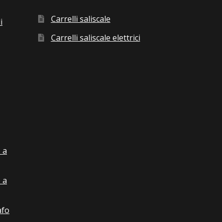
Carrelli saliscale
i
Carrelli saliscale elettrici
 a
 a
afo