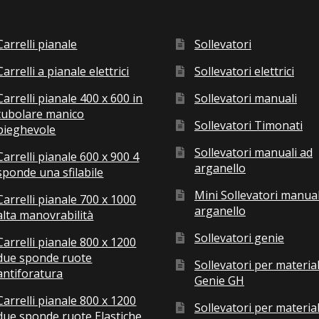
Carrelli pianale
Sollevatori
Carrelli a pianale elettrici
Sollevatori elettrici
Carrelli pianale 400 x 600 in
Sollevatori manuali
tubolare manico
Sollevatori Timonati
pieghevole
Sollevatori manuali ad
Carrelli pianale 600 x 900 4
arganello
sponde una sfilabile
Mini Sollevatori manual
Carrelli pianale 700 x 1000
arganello
alta manovrabilità
Sollevatori genie
Carrelli pianale 800 x 1200
due sponde ruote
Sollevatori per material
antiforatura
Genie GH
Carrelli pianale 800 x 1200
Sollevatori per material
due sponde ruote Elastiche