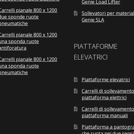
Genie Load Lifter
Carrelli pianale 800 x 1200
Sollevatori per material
due sponde ruote
Genie SLA
pneumatiche
Carrelli pianale 800 x 1200
una sponda ruote
PIATTAFORME
antiforatura
ELEVATRICI
Carrelli pianale 800 x 1200
una sponda ruote
pneumatiche
Piattaforme elevatrici
Carrelli di sollevamento
piattaforma elettrici
Carrelli di sollevamento
piattaforma manuali
Piattaforma a pantogr
che ruota nei due sensi