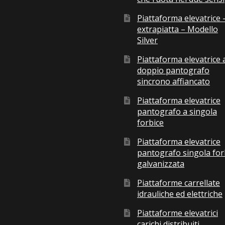
Piattaforma elevatrice 
extrapiatta – Modello
Silver
Piattaforma elevatrice 
doppio pantografo
sincrono affiancato
Piattaforma elevatrice
pantografo a singola
forbice
Piattaforma elevatrice
pantografo singola for
galvanizzata
Piattaforme carrellate
idrauliche ed elettriche
Piattaforme elevatrici
carichi distribuiti