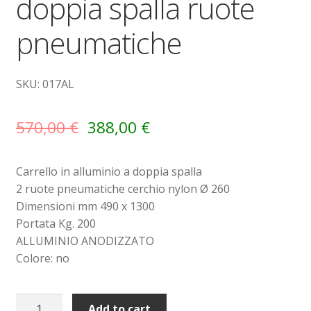
doppia spalla ruote
pneumatiche
Sollevatori elettrici manuali timonati
Spedizioni
SKU: 017AL
Transpallet
570,00
€
388,00
€
Carrello in alluminio a doppia spalla
2 ruote pneumatiche cerchio nylon Ø 260
Dimensioni mm 490 x 1300
Portata Kg. 200
ALLUMINIO ANODIZZATO
Colore: no
Carrello
Add to cart