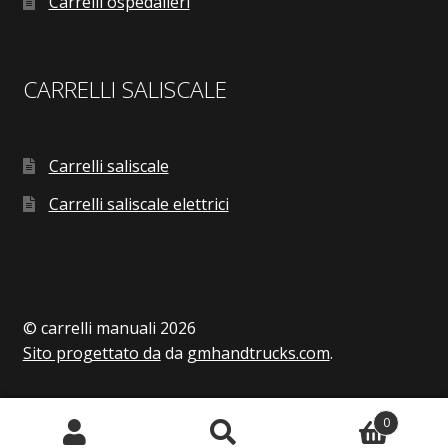
Carrelli ospedalieri
CARRELLI SALISCALE
Carrelli saliscale
Carrelli saliscale elettrici
© carrelli manuali 2026
Sito progettato da
da
gmhandtrucks.com
.
0
Search
Search