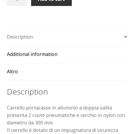
in
alluminio
a
doppia
spalla
Description
ruote
pneumatiche
Additional information
quantity
Altro
Description
Carrello portacasse in alluminio a doppia salita
presenta 2 ruote pneumatiche e cerchio in nylon con
diametro da 300 mm.
Il carrello è dotato di un impugnatura di sicurezza