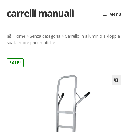
carrelli manuali
Vai
Vai
Menu
alla
al
navigazione
contenuto
Home
Home
Senza categoria
Carrello in alluminio a doppia
spalla ruote pneumatiche
Carrello
Chi siamo
SALE!
Come ordinare
🔍
Come registrarsi al sito
Contatti
costruttori