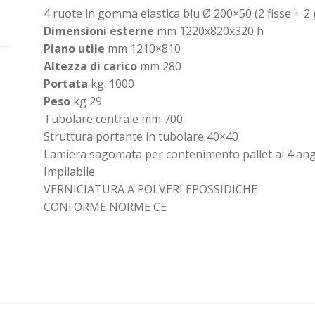
4 ruote in gomma elastica blu Ø 200×50 (2 fisse + 2 g
Dimensioni esterne
mm 1220x820x320 h
Piano utile
mm 1210×810
Altezza di carico
mm 280
Portata
kg. 1000
Peso
kg 29
Tubolare centrale mm 700
Struttura portante in tubolare 40×40
Lamiera sagomata per contenimento pallet ai 4 ang
Impilabile
VERNICIATURA A POLVERI EPOSSIDICHE
CONFORME NORME CE