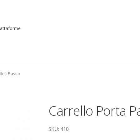
piattaforme
me registrarsi al sito
Contatti
costruttori
Dove siamo
garanzi
allet Basso
to
Piattaforme elevatrici
Privacy
Shop
izioni
Transpallet
Carrello Porta P
SKU: 410