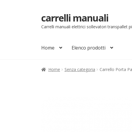
carrelli manuali
Vai
Vai
alla
al
Carrelli manuali elettrici sollevatori transpallet 
navigazione
contenuto
Home
Elenco prodotti
Home
Carrello
Chi siamo
Come ordinare
Co
Home
Senza categoria
Carrello Porta P
Il mio account
Ordini
Pagamenti
Pagamen
Sollevatori elettrici manuali timonati
Sped