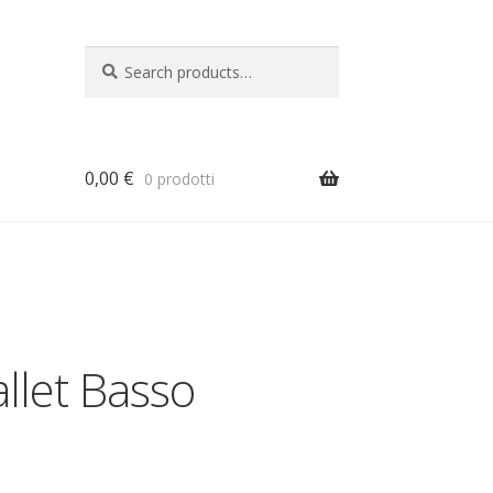
Search
Search
for:
0,00
€
0 prodotti
a
allet Basso