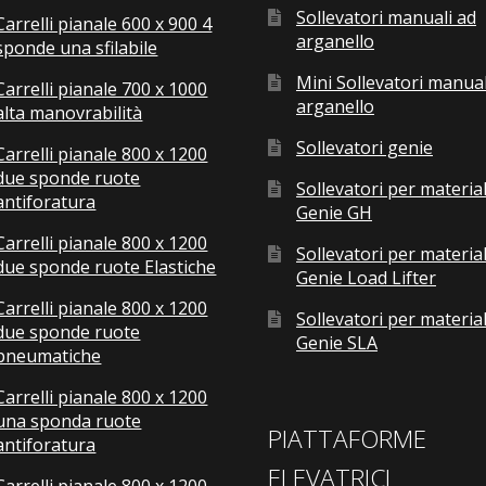
Sollevatori manuali ad
Carrelli pianale 600 x 900 4
arganello
sponde una sfilabile
Mini Sollevatori manual
Carrelli pianale 700 x 1000
arganello
alta manovrabilità
Sollevatori genie
Carrelli pianale 800 x 1200
due sponde ruote
Sollevatori per material
antiforatura
Genie GH
Carrelli pianale 800 x 1200
Sollevatori per material
due sponde ruote Elastiche
Genie Load Lifter
Carrelli pianale 800 x 1200
Sollevatori per material
due sponde ruote
Genie SLA
pneumatiche
Carrelli pianale 800 x 1200
una sponda ruote
PIATTAFORME
antiforatura
ELEVATRICI