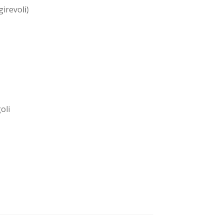
irevoli)
oli