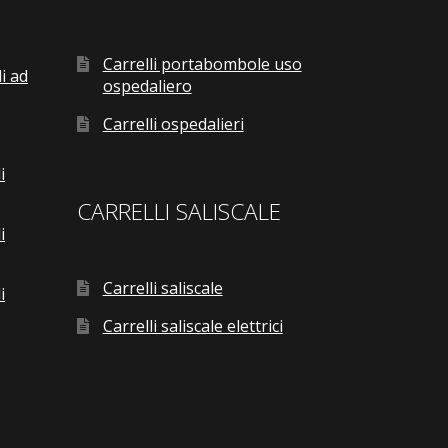
Carrelli portabombole uso
i ad
ospedaliero
Carrelli ospedalieri
i
CARRELLI SALISCALE
i
Carrelli saliscale
i
Carrelli saliscale elettrici