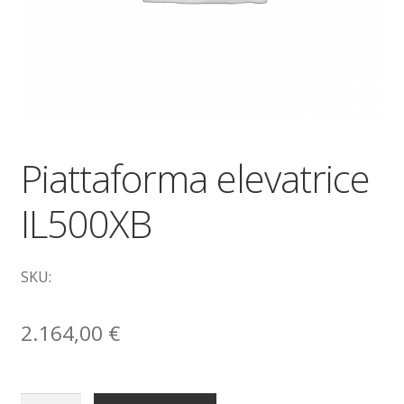
Dove siamo
garanzia
Il mio account
Ordini
Piattaforma elevatrice
IL500XB
Pagamenti
Pagamento
SKU:
Piattaforme elevatrici
2.164,00
€
Privacy
Shop
Piattaforma