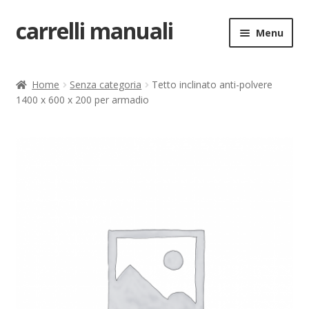
carrelli manuali
Vai
Vai
Menu
alla
al
navigazione
contenuto
Home
Home
Senza categoria
Tetto inclinato anti-polvere
1400 x 600 x 200 per armadio
Carrello
Chi siamo
Come ordinare
Come registrarsi al sito
Contatti
costruttori