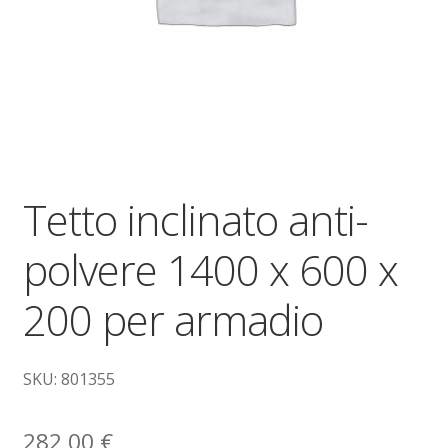
Dove siamo
garanzia
Il mio account
Ordini
Tetto inclinato anti-
Pagamenti
polvere 1400 x 600 x
Pagamento
200 per armadio
Piattaforme elevatrici
SKU: 801355
Privacy
282,00
€
Shop