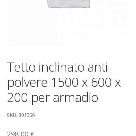
Dove siamo
garanzia
Il mio account
Ordini
Tetto inclinato anti-
Pagamenti
polvere 1500 x 600 x
Pagamento
200 per armadio
Piattaforme elevatrici
SKU: 801356
Privacy
298,00
€
Shop