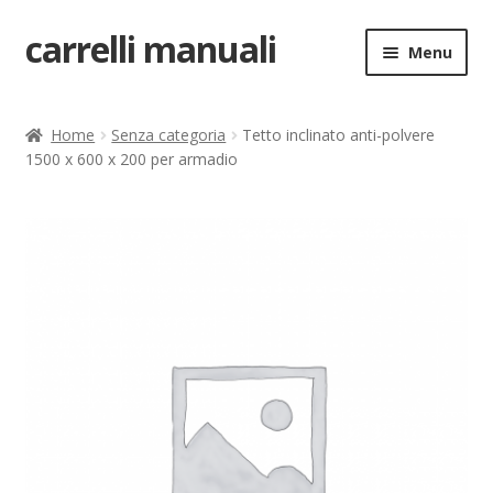
carrelli manuali
Vai
Vai
Menu
alla
al
navigazione
contenuto
Home
Home
Senza categoria
Tetto inclinato anti-polvere
1500 x 600 x 200 per armadio
Carrello
Chi siamo
Come ordinare
Come registrarsi al sito
Contatti
costruttori