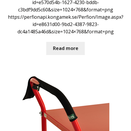
id=e570d54b-1627-4230-bddb-
c3bdf9dd5c60&size=1024×768&format=png
https://perfionapi.kongamek.se/Perfion/Image.aspx?
id=e8631d00-9bd2-4387-9823-
dc4a1485a46d&size=1024×768&format=png
Read more