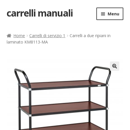
carrelli manuali
Vai
Vai
Menu
alla
al
navigazione
contenuto
Home
Home
Carrelli di servizio 1
Carrelli a due ripiani in
laminato KM8113-MA
Carrello
Chi siamo
Come ordinare
🔍
Come registrarsi al sito
Contatti
costruttori