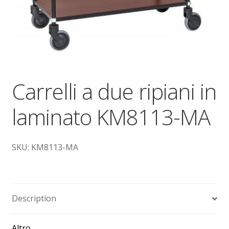
Dove siamo
garanzia
Il mio account
Carrelli a due ripiani in
Ordini
laminato KM8113-MA
Pagamenti
Pagamento
SKU: KM8113-MA
Piattaforme elevatrici
Description
Privacy
Shop
Altro