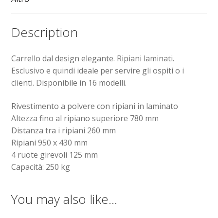
Sollevatori elettrici manuali timonati
Description
Spedizioni
Carrello dal design elegante. Ripiani laminati.
Esclusivo e quindi ideale per servire gli ospiti o i
Transpallet
clienti. Disponibile in 16 modelli.
Rivestimento a polvere con ripiani in laminato
Altezza fino al ripiano superiore 780 mm
Distanza tra i ripiani 260 mm
Ripiani 950 x 430 mm
4 ruote girevoli 125 mm
Capacità: 250 kg
You may also like…