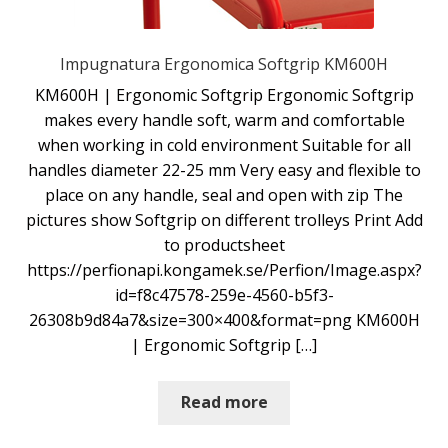
Impugnatura Ergonomica Softgrip KM600H
KM600H | Ergonomic Softgrip Ergonomic Softgrip
makes every handle soft, warm and comfortable
when working in cold environment Suitable for all
handles diameter 22-25 mm Very easy and flexible to
place on any handle, seal and open with zip The
pictures show Softgrip on different trolleys Print Add
to productsheet
https://perfionapi.kongamek.se/Perfion/Image.aspx?
id=f8c47578-259e-4560-b5f3-
26308b9d84a7&size=300×400&format=png KM600H
| Ergonomic Softgrip […]
Read more