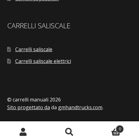
CARRELLI SALISCALE
Carrelli saliscale
Carrelli saliscale elettrici
© carrelli manuali 2026
Sito progettato da
da
gmhandtrucks.com
.
0
Search
Search