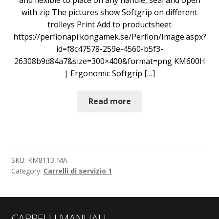
with zip The pictures show Softgrip on different
trolleys Print Add to productsheet
https://perfionapi.kongamek.se/Perfion/Image.aspx?
id=f8c47578-259e-4560-b5f3-
26308b9d84a7&size=300×400&format=png KM600H
| Ergonomic Softgrip […]
Read more
SKU:
KM8113-MA
Category:
Carrelli di servizio 1
CARRELLI MANUALI