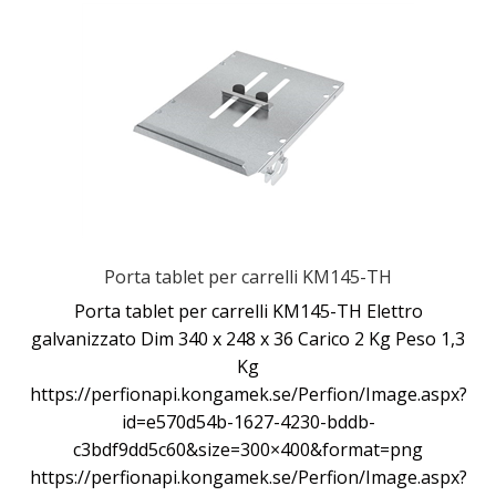
Porta tablet per carrelli KM145-TH
Porta tablet per carrelli KM145-TH Elettro
galvanizzato Dim 340 x 248 x 36 Carico 2 Kg Peso 1,3
Kg
https://perfionapi.kongamek.se/Perfion/Image.aspx?
id=e570d54b-1627-4230-bddb-
c3bdf9dd5c60&size=300×400&format=png
https://perfionapi.kongamek.se/Perfion/Image.aspx?