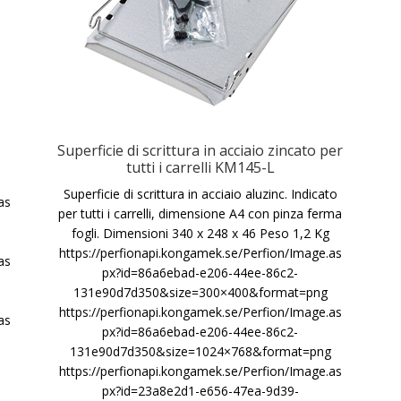
Superficie di scrittura in acciaio zincato per
tutti i carrelli KM145-L
Superficie di scrittura in acciaio aluzinc. Indicato
as
per tutti i carrelli, dimensione A4 con pinza ferma
fogli. Dimensioni 340 x 248 x 46 Peso 1,2 Kg
https://perfionapi.kongamek.se/Perfion/Image.as
as
px?id=86a6ebad-e206-44ee-86c2-
131e90d7d350&size=300×400&format=png
https://perfionapi.kongamek.se/Perfion/Image.as
as
px?id=86a6ebad-e206-44ee-86c2-
131e90d7d350&size=1024×768&format=png
https://perfionapi.kongamek.se/Perfion/Image.as
px?id=23a8e2d1-e656-47ea-9d39-