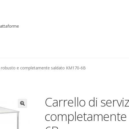
piattaforme
me registrarsi al sito
Contatti
costruttori
Dove siamo
garanzi
zio robusto e completamente saldato KM170-6B
to
Piattaforme elevatrici
Privacy
Shop
izioni
Transpallet
Carrello di servi
completamente 
🔍