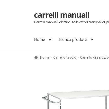
carrelli manuali
Vai
Vai
alla
al
Carrelli manuali elettrici sollevatori transpallet 
navigazione
contenuto
Home
Elenco prodotti
Home
Carrello
Chi siamo
Come ordinare
Co
Home
Carrello tavolo
Carrello di servi
Il mio account
Ordini
Pagamenti
Pagamen
Sollevatori elettrici manuali timonati
Sped