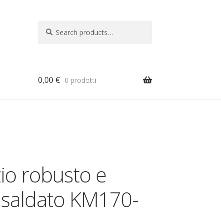
Search
Search
for:
0,00
€
0 prodotti
a
zio robusto e
saldato KM170-