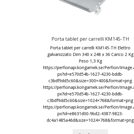
Porta tablet per carrelli KM145-TH
Porta tablet per carrelli KM145-TH Elettro
galvanizzato Dim 340 x 248 x 36 Carico 2 Kg
Peso 1,3 Kg
https://perfionapi.kongamek.se/Perfion/Image.
px?id=e570d54b-1627-4230-bddb-
c3bdf9dd5c60&size=300×400&format=png
https://perfionapi.kongamek.se/Perfion/Image.
px?id=e570d54b-1627-4230-bddb-
c3bdf9dd5c60&size=1024×768&format=png
https://perfionapi.kongamek.se/Perfion/Image.
px?id=e8631d00-9bd2-4387-9823-
dc4a1485a46d&size=1024×768&format=png