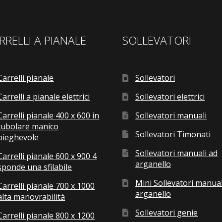
RRELLI A PIANALE
SOLLEVATORI
Carrelli pianale
Sollevatori
Carrelli a pianale elettrici
Sollevatori elettrici
Carrelli pianale 400 x 600 in
Sollevatori manuali
tubolare manico
Sollevatori Timonati
pieghevole
Sollevatori manuali ad
Carrelli pianale 600 x 900 4
arganello
sponde una sfilabile
Mini Sollevatori manual
Carrelli pianale 700 x 1000
arganello
alta manovrabilità
Sollevatori genie
Carrelli pianale 800 x 1200