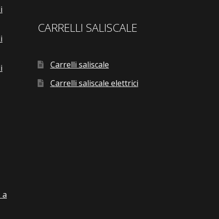
i
CARRELLI SALISCALE
i
Carrelli saliscale
i
Carrelli saliscale elettrici
 a