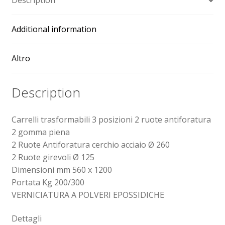
Description
antiforatura
2
Additional information
gomma
piena
quantity
Altro
Description
Carrelli trasformabili 3 posizioni 2 ruote antiforatura
2 gomma piena
2 Ruote Antiforatura cerchio acciaio Ø 260
2 Ruote girevoli Ø 125
Dimensioni mm 560 x 1200
Portata Kg 200/300
VERNICIATURA A POLVERI EPOSSIDICHE
Dettagli