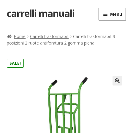
carrelli manuali
Vai
Vai
Menu
alla
al
navigazione
contenuto
Home
Home
Carrelli trasformabili
Carrelli trasformabili 3
posizioni 2 ruote antiforatura 2 gomma piena
Carrello
Chi siamo
SALE!
Come ordinare
🔍
Come registrarsi al sito
Contatti
costruttori