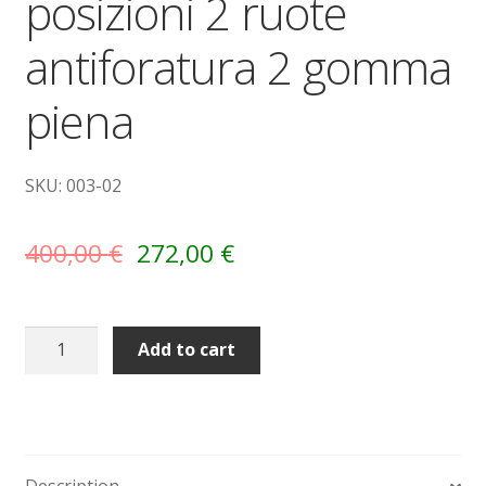
posizioni 2 ruote
antiforatura 2 gomma
Sollevatori elettrici manuali timonati
piena
Spedizioni
Transpallet
SKU: 003-02
400,00
€
272,00
€
Carrelli
Add to cart
trasformabili
3
posizioni
2
ruote