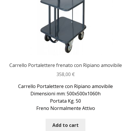
Dove siamo
garanzia
Il mio account
Ordini
Carrello Portalettere frenato con Ripiano amovibile
Pagamenti
358,00
€
Pagamento
Carrello Portalettere con Ripiano amovibile
Dimensioni mm: 500x500x1060h
Piattaforme elevatrici
Portata Kg. 50
Freno Normalmente Attivo
Privacy
Add to cart
Shop