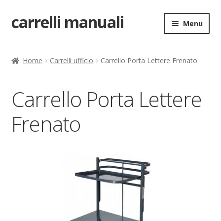
carrelli manuali
Vai
Vai
Menu
alla
al
navigazione
contenuto
Home
Home
Carrelli ufficio
Carrello Porta Lettere Frenato
Carrello
Carrello Porta Lettere
Chi siamo
Frenato
Come ordinare
Come registrarsi al sito
Contatti
costruttori